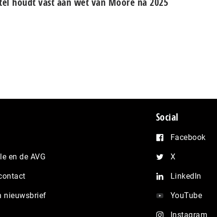
tel houdt vast aan wet van Moore na 2025
Social
Facebook
e en de AVG
X
contact
LinkedIn
n nieuwsbrief
YouTube
Instagram