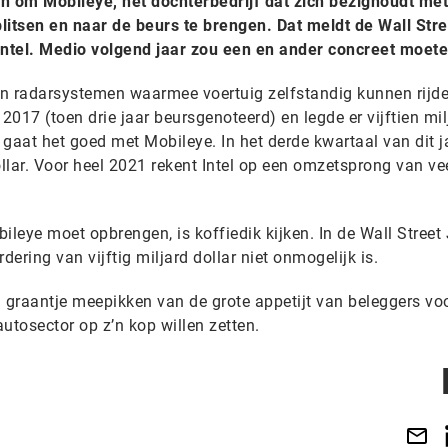
n om Mobileye, het dochterbedrijf dat zich bezighoudt met
litsen en naar de beurs te brengen. Dat meldt de Wall Stre
Intel. Medio volgend jaar zou een en ander concreet moeten
n radarsystemen waarmee voertuig zelfstandig kunnen rijden
n 2017 (toen drie jaar beursgenoteerd) en legde er vijftien mil
 gaat het goed met Mobileye. In het derde kwartaal van dit ja
lar. Voor heel 2021 rekent Intel op een omzetsprong van ve
leye moet opbrengen, is koffiedik kijken. In de Wall Street
ering van vijftig miljard dollar niet onmogelijk is.
n graantje meepikken van de grote appetijt van beleggers vo
autosector op z’n kop willen zetten.