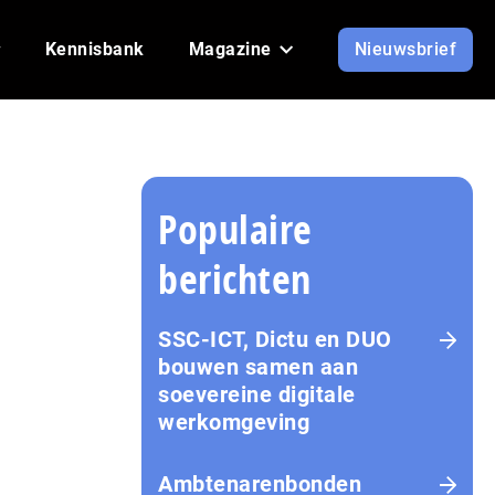
Kennisbank
Magazine
Nieuwsbrief
Populaire
berichten
SSC-ICT, Dictu en DUO
bouwen samen aan
soevereine digitale
werkomgeving
Ambtenarenbonden