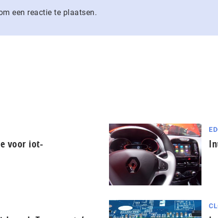
m een reactie te plaatsen.
ED
e voor iot-
In
CL