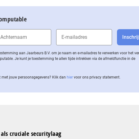
Computable
 toestemming aan Jaarbeurs B.V. om je naam en e-mailadres te verwerken voor het v
ble. Je kunt je toestemming te allen tijde intrekken via de af­meld­func­tie in de
 met jouw per­soons­ge­ge­vens? Klik dan
hier
voor ons privacy statement.
als cruciale securitylaag