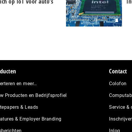
ich op IoT voor auto’s
In
ducten
Contact
erteren en meer…
Colofon
w Producten en Bedrijfsprofiel
Computabl
tepapers & Leads
Service & 
atures & Employer Branding
Inschrijve
sberichten
Inlog