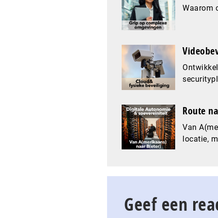
Waarom co
Videobev
Ontwikkel
securityp
Route na
Van A(mer
locatie, 
Geef een rea