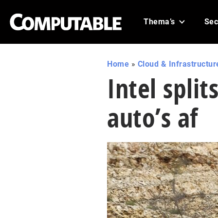
Thema’s
Sec
Home
»
Cloud & Infrastructur
Intel spli
auto’s af