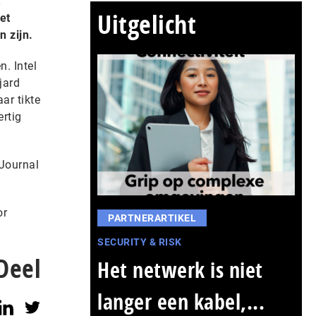
Uitgelicht
et
 zijn.
. Intel
jard
ar tikte
ertig
 Journal
or
PARTNERARTIKEL
SECURITY & RISK
Deel
Het netwerk is niet
langer een kabel,...