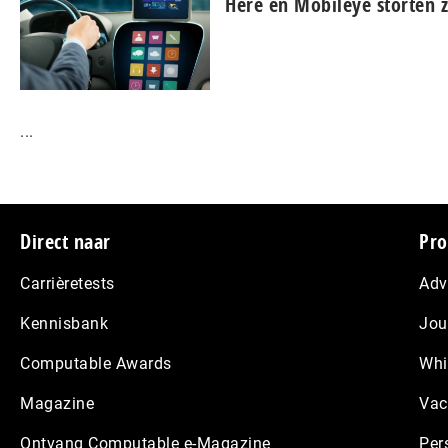
Here en Mobileye storten z
...
Footer
Direct naar
Pro
Carrièretests
Adv
Kennisbank
Jou
Computable Awards
Whi
Magazine
Vac
Ontvang Computable e-Magazine
Per