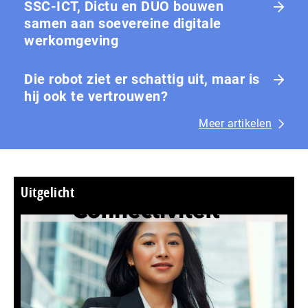
SSC-ICT, Dictu en DUO bouwen
samen aan soevereine digitale
werkomgeving
Die robot ziet er schattig uit, maar is
hij ook te vertrouwen?
Meer artikelen
Uitgelicht