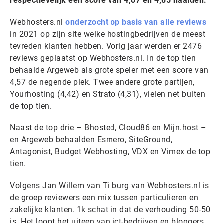
respectievelijk een score van 4,87 en 4,85 haalden.
Webhosters.nl
onderzocht op basis van alle reviews
in 2021 op zijn site welke hostingbedrijven de meest
tevreden klanten hebben. Vorig jaar werden er 2476
reviews geplaatst op Webhosters.nl. In de top tien
behaalde Argeweb als grote speler met een score van
4,57 de negende plek. Twee andere grote partijen,
Yourhosting (4,42) en Strato (4,31), vielen net buiten
de top tien.
Naast de top drie – Bhosted, Cloud86 en Mijn.host –
en Argeweb behaalden Esmero, SiteGround,
Antagonist, Budget Webhosting, VDX en Vimex de top
tien.
Volgens Jan Willem van Tilburg van Webhosters.nl is
de groep reviewers een mix tussen particulieren en
zakelijke klanten. ‘Ik schat in dat de verhouding 50-50
is. Het loopt het uiteen van ict-bedrijven en bloggers