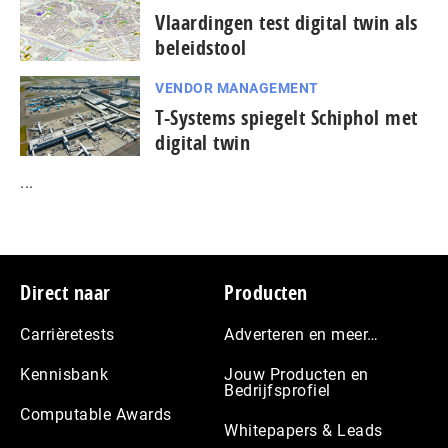
Vlaardingen test digital twin als
beleidstool
VENDOR MANAGEMENT
T-Systems spiegelt Schiphol met
digital twin
...
Footer
Direct naar
Producten
Carrièretests
Adverteren en meer…
Kennisbank
Jouw Producten en
Bedrijfsprofiel
Computable Awards
Whitepapers & Leads