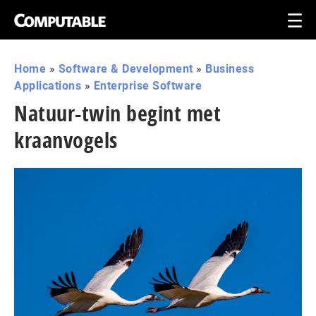
Home
»
Software & Development
»
Business
Applications
»
Enterprise Software
Natuur-twin begint met
kraanvogels