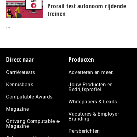
Prorail test autonoom rijdende
treinen
...
Footer
Direct naar
Producten
Carrièretests
Adverteren en meer…
Kennisbank
Jouw Producten en
Bedrijfsprofiel
Computable Awards
Whitepapers & Leads
Magazine
Vacatures & Employer
Branding
Ontvang Computable e-
Magazine
Persberichten