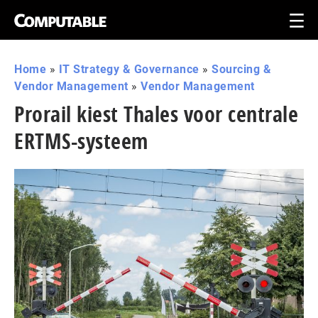
Home
»
IT Strategy & Governance
»
Sourcing &
Vendor Management
»
Vendor Management
Prorail kiest Thales voor centrale
ERTMS-systeem