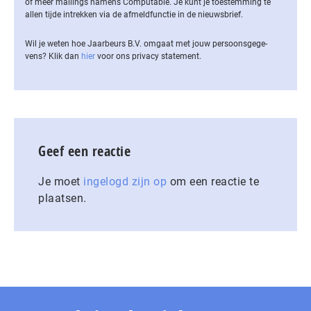
of meer mailings namens Computable. Je kunt je toestemming te
allen tijde intrekken via de af­meld­func­tie in de nieuwsbrief.
Wil je weten hoe Jaarbeurs B.V. omgaat met jouw per­soons­ge­ge­
vens? Klik dan
hier
voor ons privacy statement.
Geef een reactie
Je moet
ingelogd zijn op
om een reactie te
plaatsen.