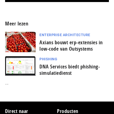
Meer persberichten
Meer lezen
ENTERPRISE ARCHITECTURE
Axians bouwt erp-extensies in
low-code van Outsystems
PHISHING
DNA Services biedt phishing-
simulatiedienst
...
Footer
Direct naar
Producten