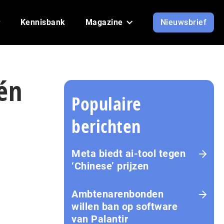
Kennisbank
Magazine
Nieuwsbrief
én
Populaire
berichten
Meta biedt ai-tool tegen
‘Chinese’ prijzen
Ambtenarenbonden
willen ban op software
van Palantir