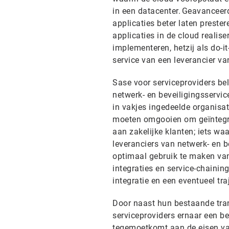
in een datacenter. Geavanceer
applicaties beter laten prester
applicaties in de cloud reali
implementeren, hetzij als do-i
service van een leverancier v
Sase voor serviceproviders be
netwerk- en beveiligingsservic
in vakjes ingedeelde organisat
moeten omgooien om geïntegre
aan zakelijke klanten; iets waa
leveranciers van netwerk- en
optimaal gebruik te maken van
integraties en service-chainin
integratie en een eventueel tr
Door naast hun bestaande tran
serviceproviders ernaar een be
tegemoetkomt aan de eisen va