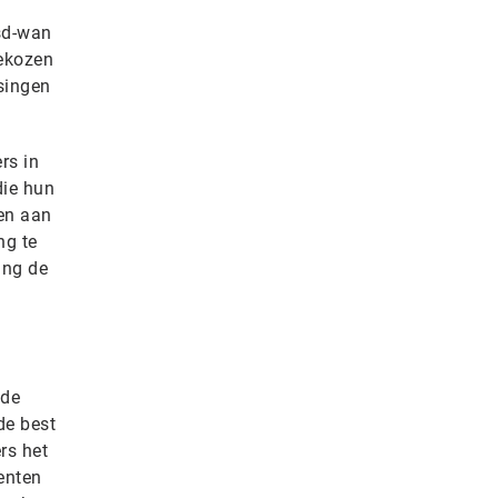
 sd-wan
gekozen
singen
rs in
die hun
oen aan
ng te
ing de
n
 de
de best
rs het
enten