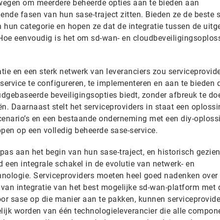
wegen om meerdere beheerde opties aan te bieden aan
lende fasen van hun sase-traject zitten. Bieden ze de beste
n hun categorie en hopen ze dat de integratie tussen de uit
 Hoe eenvoudig is het om sd-wan- en cloudbeveiligingsoplos
atie en een sterk netwerk van leveranciers zou serviceprovide
service te configureren, te implementeren en aan te bieden 
loudgebaseerde beveiligingsopties biedt, zonder afbreuk te d
n. Daarnaast stelt het serviceproviders in staat een oplossi
cenario’s en een bestaande onderneming met een diy-oploss
ppen op een volledig beheerde sase-service.
pas aan het begin van hun sase-traject, en historisch gezie
d een integrale schakel in de evolutie van netwerk- en
chnologie. Serviceproviders moeten heel goed nadenken over
van integratie van het best mogelijke sd-wan-platform met 
oor sase op die manier aan te pakken, kunnen serviceprovide
elijk worden van één technologieleverancier die alle compon