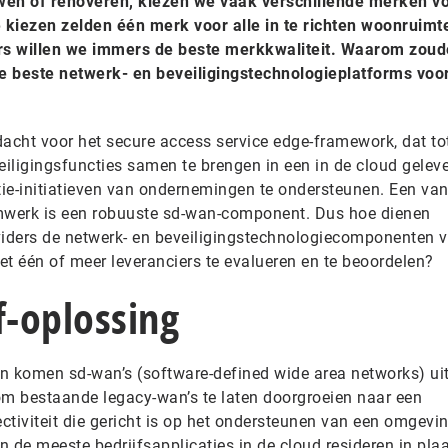
en of renoveren, kiezen we vaak verschillende merken v
 kiezen zelden één merk voor alle in te richten woonruimt
rs willen we immers de beste merkkwaliteit. Waarom zou
de beste netwerk- en beveiligingstechnologieplatforms voo
dacht voor het secure access service edge-framework, dat to
ligingsfuncties samen te brengen in een in de cloud gelev
ie-initiatieven van ondernemingen te ondersteunen. Een van
werk is een robuuste sd-wan-component. Dus hoe dienen
iders de netwerk- en beveiligingstechnologiecomponenten 
et één of meer leveranciers te evalueren en te beoordelen?
f-oplossing
 komen sd-wan’s (software-defined wide area networks) ui
 om bestaande legacy-wan’s te laten doorgroeien naar een
ctiviteit die gericht is op het ondersteunen van een omgevi
 de meeste bedrijfsapplicaties in de cloud resideren in pla