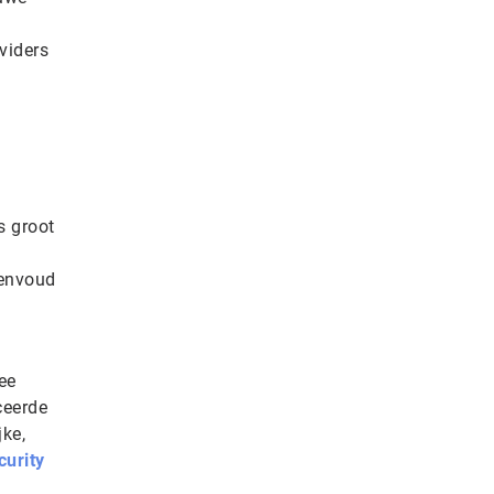
viders
s groot
eenvoud
ee
ceerde
jke,
curity