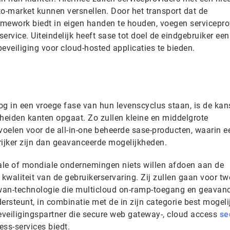
to-market kunnen versnellen. Door het transport dat de
ramework biedt in eigen handen te houden, voegen servicepro
ervice. Uiteindelijk heeft sase tot doel de eindgebruiker een
 beveiliging voor cloud-hosted applicaties te bieden.
 in een vroege fase van hun levenscyclus staan, is de kan
cheiden kanten opgaat. Zo zullen kleine en middelgrote
oelen voor de all-in-one beheerde sase-producten, waarin 
rijker zijn dan geavanceerde mogelijkheden.
nale of mondiale ondernemingen niets willen afdoen aan de
 kwaliteit van de gebruikerservaring. Zij zullen gaan voor tw
-wan-technologie die multicloud on-ramp-toegang en geavan
steunt, in combinatie met de in zijn categorie best mogeli
veiligingspartner die secure web gateway-, cloud access
se
ess-services biedt.