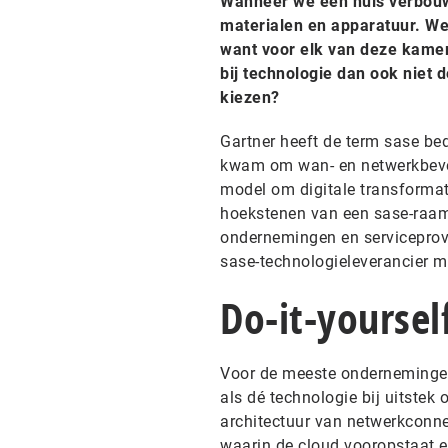
Wanneer we een huis verbouw
materialen en apparatuur. We
want voor elk van deze kame
bij technologie dan ook niet 
kiezen?
Gartner heeft de term sase be
kwam om wan- en netwerkbevei
model om digitale transformat
hoekstenen van een sase-raam
ondernemingen en serviceprov
sase-technologieleverancier m
Do-it-yoursel
Voor de meeste ondernemingen
als dé technologie bij uitstek
architectuur van netwerkconne
waarin de cloud vooropstaat en