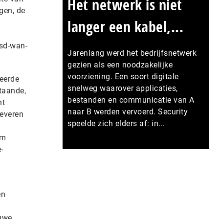
Het netwerk is niet
gen, de
langer een kabel,...
 sd-wan-
Jarenlang werd het bedrijfsnetwerk
gezien als een noodzakelijke
voorziening. Een soort digitale
heerde
snelweg waarover applicaties,
taande,
bestanden en communicatie van A
ht
naar B werden vervoerd. Security
leveren
speelde zich elders af: in...
om
-
Meer persberichten
en
euwe