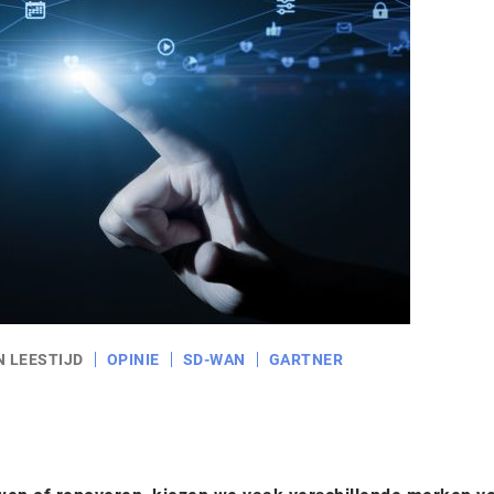
N LEESTIJD
OPINIE
SD-WAN
GARTNER