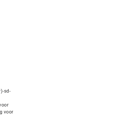
)-sd-
voor
g voor