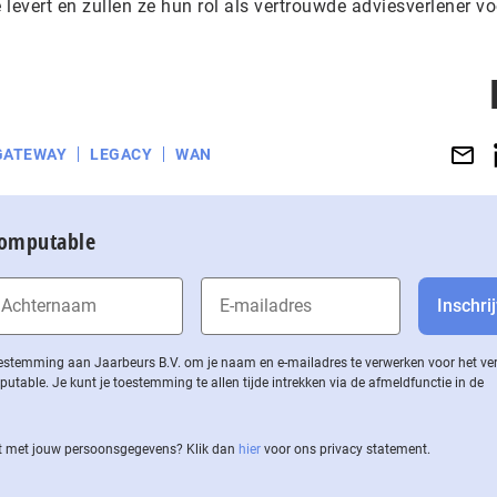
levert en zullen ze hun rol als vertrouwde adviesverlener v
.
GATEWAY
LEGACY
WAN
Computable
 toestemming aan Jaarbeurs B.V. om je naam en e-mailadres te verwerken voor het v
ble. Je kunt je toestemming te allen tijde intrekken via de af­meld­func­tie in de
 met jouw per­soons­ge­ge­vens? Klik dan
hier
voor ons privacy statement.