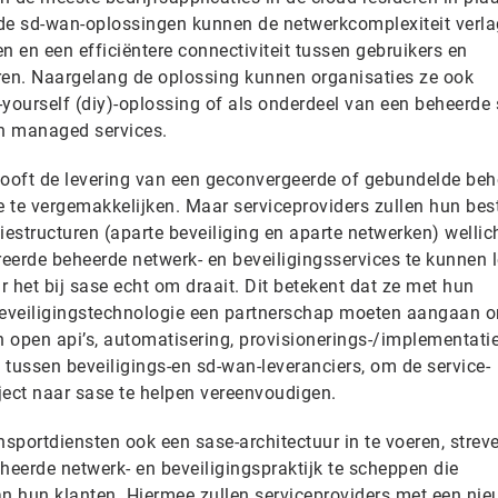
de sd-wan-oplossingen kunnen de netwerkcomplexiteit verla
en en een efficiëntere connectiviteit tussen gebruikers en
seren. Naargelang de oplossing kunnen organisaties ze ook
t-yourself (diy)-oplossing of als onderdeel van een beheerde
an managed services.
looft de levering van een geconvergeerde of gebundelde be
e te vergemakkelijken. Maar serviceproviders zullen hun bes
iestructuren (aparte beveiliging en aparte netwerken) wellic
erde beheerde netwerk- en beveiligingsservices te kunnen 
r het bij sase echt om draait. Dit betekent dat ze met hun
 beveiligingstechnologie een partnerschap moeten aangaan 
 open api’s, automatisering, provisionerings-/implementatie
g tussen beveiligings-en sd-wan-leveranciers, om de service-
aject naar sase te helpen vereenvoudigen.
sportdiensten ook een sase-architectuur in te voeren, strev
heerde netwerk- en beveiligingspraktijk te scheppen die
n hun klanten. Hiermee zullen serviceproviders met een ni