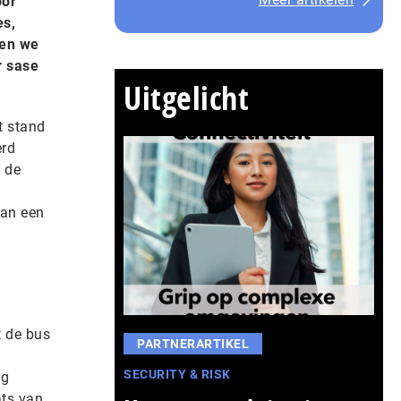
oor
es,
den we
r sase
Uitgelicht
t stand
erd
 de
van een
t de bus
PARTNERARTIKEL
SECURITY & RISK
ng
ats van