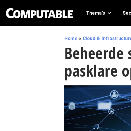
Thema’s
Sec
Home
»
Cloud & Infrastructur
Beheerde s
pasklare o