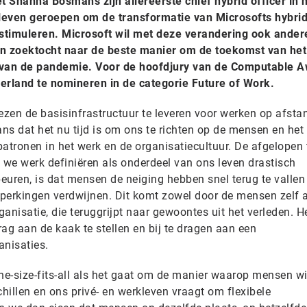
 Shanna Bosmans zijn allereerste chief hybrid officer in h
t leven geroepen om de transformatie van Microsofts hybri
stimuleren. Microsoft wil met deze verandering ook ander
n zoektocht naar de beste manier om de toekomst van he
p van de pandemie. Voor de hoofdjury van de Computable 
rland te nomineren in de categorie Future of Work.
zen de basisinfrastructuur te leveren voor werken op afsta
ns dat het nu tijd is om ons te richten op de mensen en het
tronen in het werk en de organisatiecultuur. De afgelopen
we werk definiëren als onderdeel van ons leven drastisch
euren, is dat mensen de neiging hebben snel terug te vallen
erkingen verdwijnen. Dit komt zowel door de mensen zelf a
anisatie, die teruggrijpt naar gewoontes uit het verleden. He
g aan de kaak te stellen en bij te dragen aan een
anisaties.
e-size-fits-all als het gaat om de manier waarop mensen wi
illen en ons privé- en werkleven vraagt om flexibele