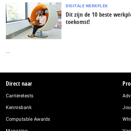
DIGITALE WERKPLEK
Dit zijn de 10 beste werkp
toekomst!
...
Footer
Direct naar
Pro
Carrièretests
Adv
Kennisbank
Jou
Computable Awards
Whi
Magazine
Vac