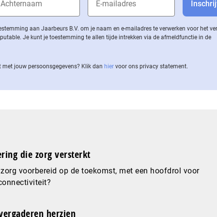
 toestemming aan Jaarbeurs B.V. om je naam en e-mailadres te verwerken voor het v
ble. Je kunt je toestemming te allen tijde intrekken via de af­meld­func­tie in de
 met jouw per­soons­ge­ge­vens? Klik dan
hier
voor ons privacy statement.
ering die zorg versterkt
 zorg voorbereid op de toekomst, met een hoofdrol voor
connectiviteit?
vergaderen herzien