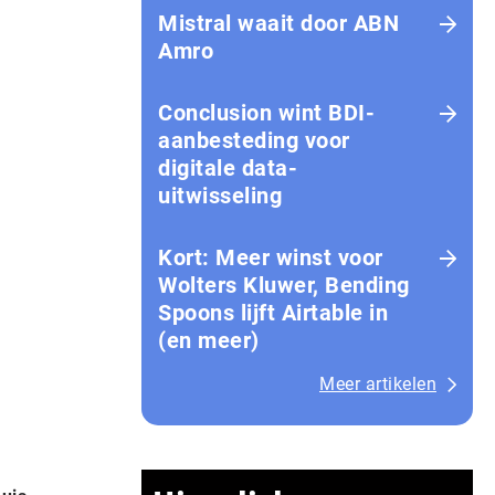
Mistral waait door ABN
Amro
Conclusion wint BDI-
aanbesteding voor
digitale data-
uitwisseling
Kort: Meer winst voor
Wolters Kluwer, Bending
Spoons lijft Airtable in
(en meer)
Meer artikelen