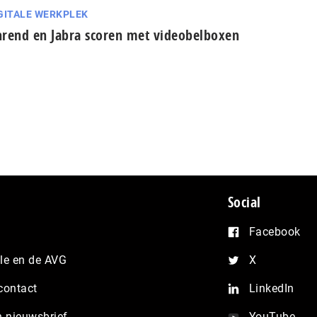
GITALE WERKPLEK
rend en Jabra scoren met videobelboxen
Social
Facebook
e en de AVG
X
contact
LinkedIn
n nieuwsbrief
YouTube