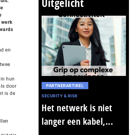
Uitgelicht
uis.
de
e
t werk
Awards
nd en
 twee
 in hun
ls door
PARTNERARTIKEL
t is de
SECURITY & RISK
Het netwerk is niet
langer een kabel,...
llen