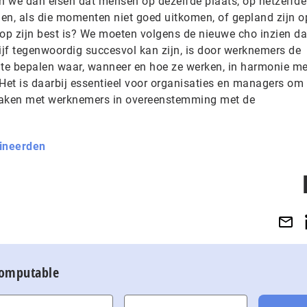
we dan eisen dat mensen op dezelfde plaats, op hetzelfde 
en, als die momenten niet goed uitkomen, of gepland zijn o
p zijn best is? We moeten volgens de nieuwe cho inzien da
jf tegenwoordig succesvol kan zijn, is door werknemers de
 te bepalen waar, wanneer en hoe ze werken, in harmonie m
. Het is daarbij essentieel voor organisaties en managers om
maken met werknemers in overeenstemming met de
ineerden
Computable