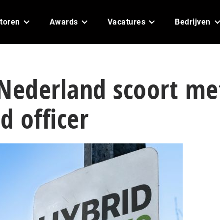
toren
Awards
Vacatures
Bedrijven
 Nederland scoort me
d officer