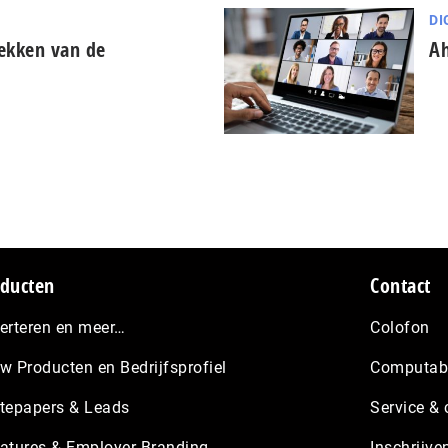
DI
lekken van de
Ah
ducten
Contact
erteren en meer…
Colofon
w Producten en Bedrijfsprofiel
Computabl
tepapers & Leads
Service & 
atures & Employer Branding
Inschrijve