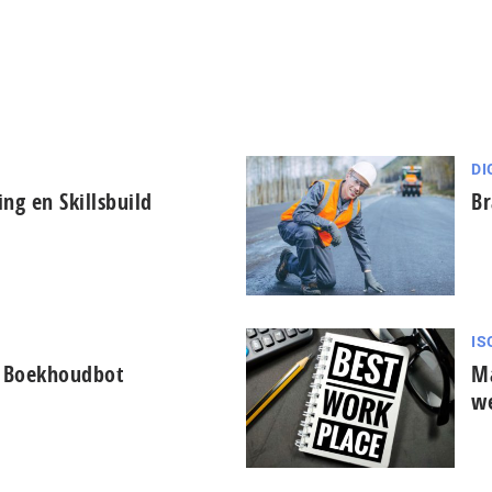
DI
ng en Skillsbuild
Br
IS
t Boekhoudbot
Ma
w