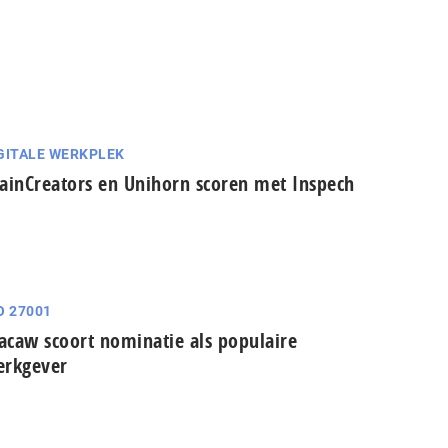
GITALE WERKPLEK
ainCreators en Unihorn scoren met Inspech
O 27001
caw scoort nominatie als populaire
erkgever