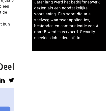
tijdstip
Jarenlang werd het bedrijfsnetwerk
p een
gezien als een noodzakelijke
t de
voorziening. Een soort digitale
snelweg waarover applicaties,
et hun
bestanden en communicatie van A
naar B werden vervoerd. Security
speelde zich elders af: in...
Meer persberichten
Deel