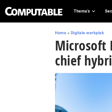
Thema’s
Sec
Home
»
Digitale werkplek
Microsoft
chief hybri