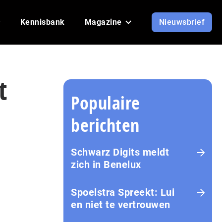
Kennisbank
Magazine
Nieuwsbrief
t
Populaire
berichten
Schwarz Digits meldt
zich in Benelux
Spoelstra Spreekt: Lui
en niet te vertrouwen