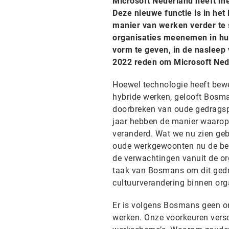
Microsoft Nederland heeft met
Deze nieuwe functie is in he
manier van werken verder te 
organisaties meenemen in hu
vorm te geven, in de naslee
2022 reden om Microsoft Nede
Hoewel technologie heeft bewe
hybride werken, gelooft Bosma
doorbreken van oude gedragspa
jaar hebben de manier waarop 
veranderd. Wat we nu zien geb
oude werkgewoonten nu de bep
de verwachtingen vanuit de org
taak van Bosmans om dit gedra
cultuurverandering binnen org
Er is volgens Bosmans geen on
werken. Onze voorkeuren versch