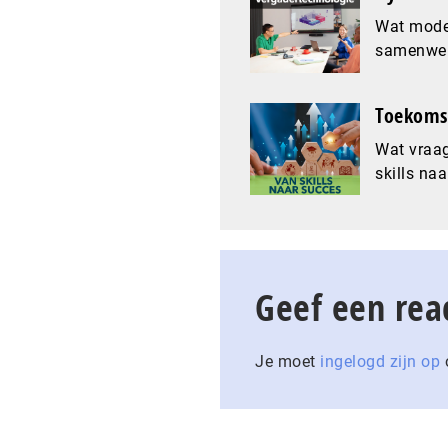
Wat mode
samenwer
Toekomst
Wat vraag
skills naa
Geef een rea
Je moet
ingelogd zijn op
o