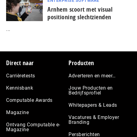
ENTERPRISE SOFTWARE
Arnhem scoort met visual
positioning slechtzienden
...
Footer
Direct naar
Producten
Carrièretests
Adverteren en meer…
Kennisbank
Jouw Producten en
Bedrijfsprofiel
Computable Awards
Whitepapers & Leads
Magazine
Vacatures & Employer
Branding
Ontvang Computable e-
Magazine
Persberichten