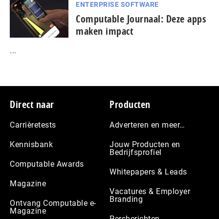
ENTERPRISE SOFTWARE
Computable Journaal: Deze apps
maken impact
...
Footer
Direct naar
Producten
Carrièretests
Adverteren en meer…
Kennisbank
Jouw Producten en
Bedrijfsprofiel
Computable Awards
Whitepapers & Leads
Magazine
Vacatures & Employer
Branding
Ontvang Computable e-
Magazine
Persberichten