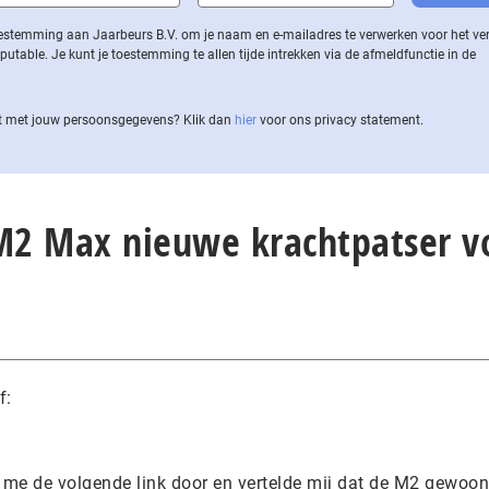
 toestemming aan Jaarbeurs B.V. om je naam en e-mailadres te verwerken voor het v
ble. Je kunt je toestemming te allen tijde intrekken via de af­meld­func­tie in de
 met jouw per­soons­ge­ge­vens? Klik dan
hier
voor ons privacy statement.
“M2 Max nieuwe krachtpatser v
f:
 me de volgende link door en vertelde mij dat de M2 gewoon