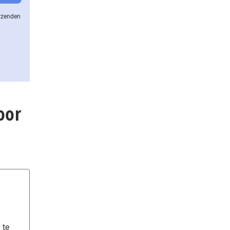
erzenden
oor
 te