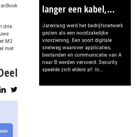
 MacBook
langer een kabel,...
Jarenlang werd het bedrijfsnetwerk
m drie
gezien als een noodzakelijke
euwe
voorziening. Een soort digitale
met M2
snelweg waarover applicaties,
el met
bestanden en communicatie van A
naar B werden vervoerd. Security
Deel
speelde zich elders af: in...
Meer persberichten