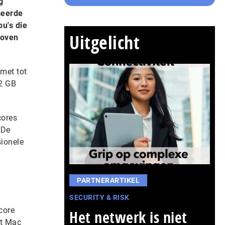
g
ceerde
u's die
Uitgelicht
hoven
 met tot
32 GB
cores
 De
sionele
PARTNERARTIKEL
SECURITY & RISK
core
Het netwerk is niet
rt Mac