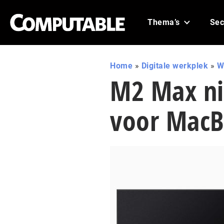
Thema’s
Sec
Home
»
Digitale werkplek
»
W
M2 Max ni
voor MacB