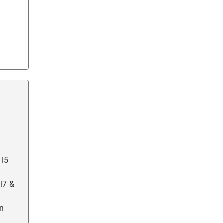
 i5
i7 &
en