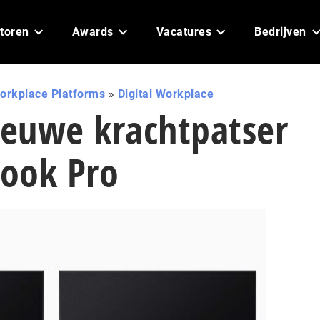
toren
Awards
Vacatures
Bedrijven
orkplace Platforms
»
Digital Workplace
euwe krachtpatser
ook Pro