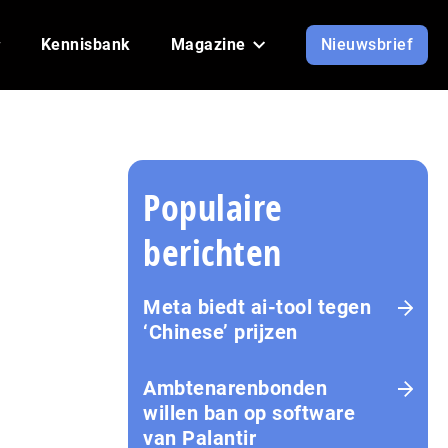
Kennisbank
Magazine
Nieuwsbrief
Populaire
berichten
Meta biedt ai-tool tegen
‘Chinese’ prijzen
Ambtenarenbonden
willen ban op software
van Palantir