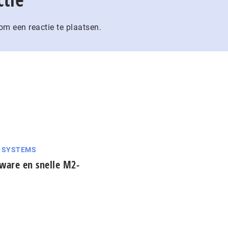
m een reactie te plaatsen.
G SYSTEMS
tware en snelle M2-