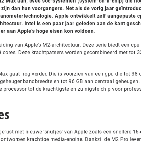
M2 Max aan, twee soc-systemen (system-on-a-chip) die no
 zijn dan hun voorgangers. Net als de vorig jaar geïntrodu
nometertechnologie. Apple ontwikkelt zelf aangepaste cp
itectuur. Intel is een paar jaar geleden aan de kant gesc
eer aan Apple's hoge eisen kon voldoen.
iding van Apple’s M2-architectuur. Deze serie biedt een cpu
19 cores. Deze krachtpatsers worden gecombineerd met tot 
x gaat nog verder. Die is voorzien van een gpu die tot 38 
e geheugenbandbreedte en tot 96 GB aan centraal geheugen.
 processor tot de krachtigste en zuinigste chip voor profes
es
gerust met nieuwe ‘snufjes’ van Apple zoals een snellere 16-
 ontworpen krachtige media-engine. Dankzij de M2 Pro leve