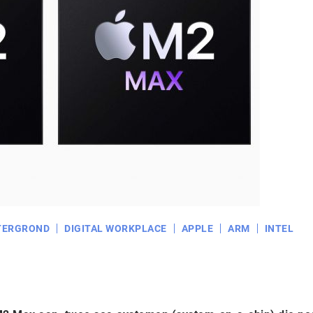
TERGROND
DIGITAL WORKPLACE
APPLE
ARM
INTEL