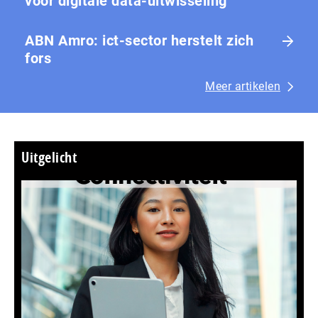
voor digitale data-uitwisseling
ABN Amro: ict-sector herstelt zich
fors
Meer artikelen
Uitgelicht