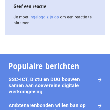
Geef een reactie
Je moet
ingelogd zijn op
om een reactie te
plaatsen.
Populaire berichten
SSC-ICT, Dictu en DUO bouwen
samen aan soevereine digitale
werkomgeving
Ambtenarenbonden willen ban op