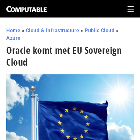
Home
»
Cloud & Infrastructure
»
Public Cloud
»
Azure
Oracle komt met EU Sovereign
Cloud