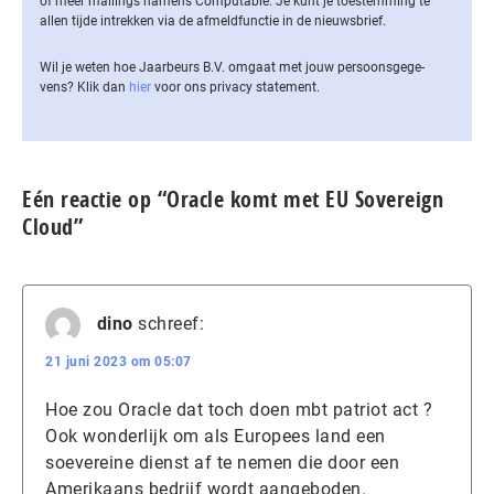
of meer mailings namens Computable. Je kunt je toestemming te
allen tijde intrekken via de af­meld­func­tie in de nieuwsbrief.
Wil je weten hoe Jaarbeurs B.V. omgaat met jouw per­soons­ge­ge­
vens? Klik dan
hier
voor ons privacy statement.
Eén reactie op “Oracle komt met EU Sovereign
Cloud”
dino
schreef:
21 juni 2023 om 05:07
Hoe zou Oracle dat toch doen mbt patriot act ?
Ook wonderlijk om als Europees land een
soevereine dienst af te nemen die door een
Amerikaans bedrijf wordt aangeboden.