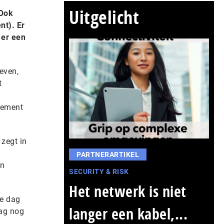
Uitgelicht
 Ook
nt). Er
 er een
even,
t
reement
 zegt in
j
PARTNERARTIKEL
an
SECURITY & RISK
Het netwerk is niet
ze dag
langer een kabel,...
dag nog