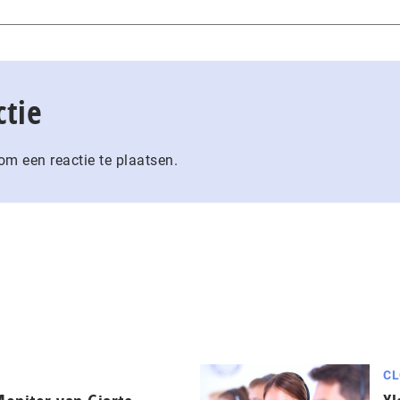
ctie
m een reactie te plaatsen.
CL