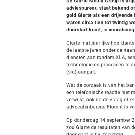
De Giarte Media Group is afge
adviesbureau staat bekend o
gold Giarte als een drijvend
waren circa tien tot twintig
doorstart komt, is vooralsnog
Giarte mat jaarlijks hoe klant
de laatste jaren onder de naa
diensten aan rondom XLA, een 
technologie en processen te on
(sla)-aanpak.
Wat de oorzaak is van het bank
een telefonische reactie niet 
verwijst, ook na de vraag of 
advocatenbureau Florent is va
Op donderdag 14 september 20
zou Giarte de resultaten van
door gaat is twijfelachtig.