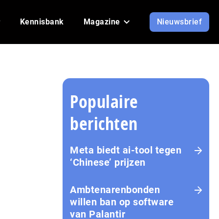
Kennisbank
Magazine
Nieuwsbrief
Populaire
berichten
Meta biedt ai-tool tegen
‘Chinese’ prijzen
Ambtenarenbonden
willen ban op software
van Palantir