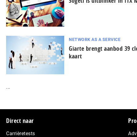
Sogeti is uitblinker in ITX
NETWORK AS A SERVICE
Giarte brengt aanbod 39 c
kaart
...
Footer
Direct naar
Pro
Carrièretests
Adv