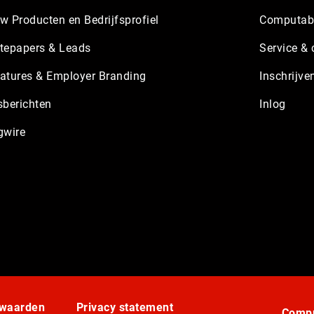
w Producten en Bedrijfsprofiel
Computabl
tepapers & Leads
Service & 
atures & Employer Branding
Inschrijve
sberichten
Inlog
gwire
rwaarden
Privacy statement
Compu