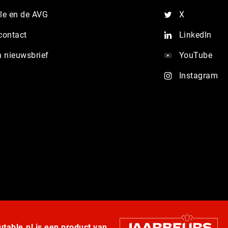
e en de AVG
X
contact
LinkedIn
n nieuwsbrief
YouTube
Instagram
table.nl is een product van