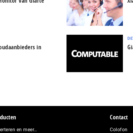
 Monitor van Giarte
Xl
DE
loudaanbieders in
Gi
ducten
Contact
erteren en meer…
Colofon