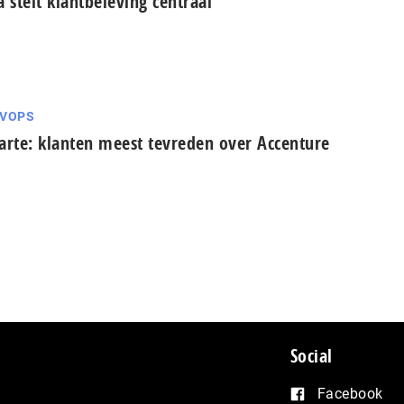
a stelt klantbeleving centraal
VOPS
arte: klanten meest tevreden over Accenture
Social
Facebook