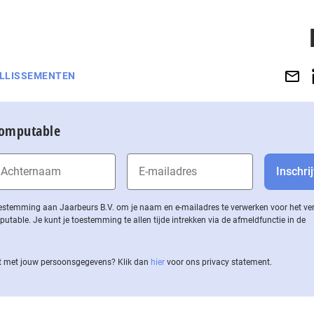
ILLISSEMENTEN
Computable
 toestemming aan Jaarbeurs B.V. om je naam en e-mailadres te verwerken voor het v
ble. Je kunt je toestemming te allen tijde intrekken via de af­meld­func­tie in de
 met jouw per­soons­ge­ge­vens? Klik dan
hier
voor ons privacy statement.