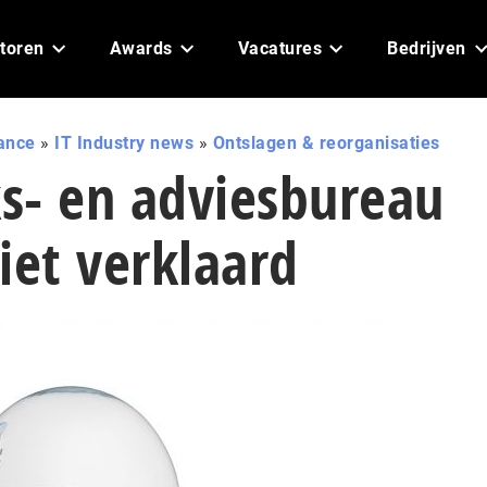
toren
Awards
Vacatures
Bedrijven
ance
»
IT Industry news
»
Ontslagen & reorganisaties
s- en adviesbureau
liet verklaard