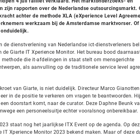
lopen 4 juli failliet verklaard. Het marktonderzoeks- en
m zijn rapporten over de Nederlandse outsourcingsmarkt.
e kracht achter de methode XLA (eXperience Level Agreeme
 werknemers werkzaam bij de Amsterdamse marktvorser. Of
 onduidelijk.
en de dienstverlening van Nederlandse ict-dienstverleners bel
m de Giarte IT Xperience Monitor. Het bureau bood daarnaas
methode die it-afdelingen in staat stelt om mensgerichte
twerpen, als aanvulling op de traditionele service level ag
roet van Giarte, is niet duidelijk. Directeur Marco Gianotten
meer in de positie te verkeren om vragen te beantwoorden. Hi
er een doorstart komt, naar de curator. Deze Daphne Beunk v
nwege een personeelsuitje echter vooralsnog onbereikbaar.
23 staat nog het jaarlijkse ITX Event op de agenda. Op de
 de IT Xperience Monitor 2023 bekend maken. Maar of deze 