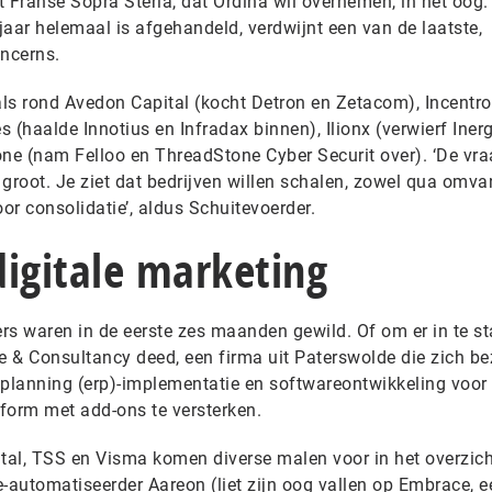
Franse Sopra Steria, dat Ordina wil overnemen, in het oog.
 jaar helemaal is afgehandeld, verdwijnt een van de laatste,
oncerns.
ls rond Avedon Capital (kocht Detron en Zetacom), Incentro 
s (haalde Innotius en Infradax binnen), Ilionx (verwierf Iner
one (nam Felloo en ThreadStone Cyber Securit over). ‘De vr
d groot. Je ziet dat bedrijven willen schalen, zowel qua omva
oor consolidatie’, aldus Schuitevoerder.
igitale marketing
rs waren in de eerste zes maanden gewild. Of om er in te s
e & Consultancy deed, een firma uit Paterswolde die zich be
 planning (erp)-implementatie en softwareontwikkeling voor
form met add-ons te versterken.
ital, TSS en Visma komen diverse malen voor in het overzic
-automatiseerder Aareon (liet zijn oog vallen op Embrace, e