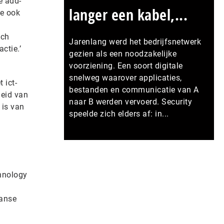
e add-
langer een kabel,...
je ook
ich
Jarenlang werd het bedrijfsnetwerk
ctie.’
gezien als een noodzakelijke
voorziening. Een soort digitale
snelweg waarover applicaties,
 ict-
bestanden en communicatie van A
heid van
naar B werden vervoerd. Security
 is van
speelde zich elders af: in...
Meer persberichten
hnology
aanse