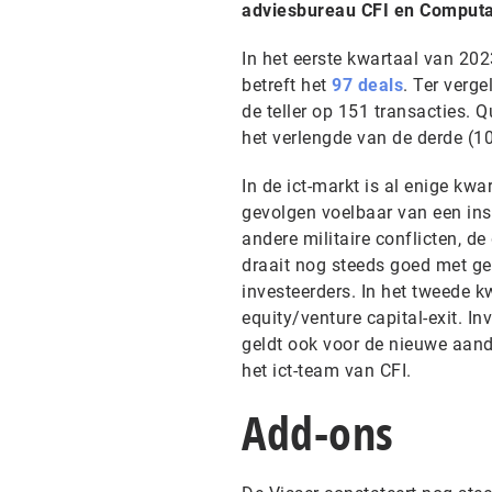
adviesbureau CFI en Computa
In het eerste kwartaal van 20
betreft het
97 deals
. Ter verg
de teller op 151 transacties. 
het verlengde van de derde (1
In de ict-markt is al enige kwar
gevolgen voelbaar van een inst
andere militaire conflicten, d
draait nog steeds goed met ge
investeerders. In het tweede k
equity/venture capital-exit. In
geldt ook voor de nieuwe aande
het ict-team van CFI.
Add-ons