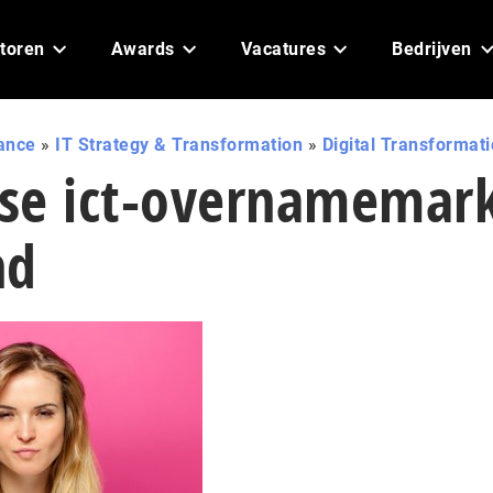
toren
Awards
Vacatures
Bedrijven
ance
»
IT Strategy & Transformation
»
Digital Transformat
se ict-overnamemar
nd