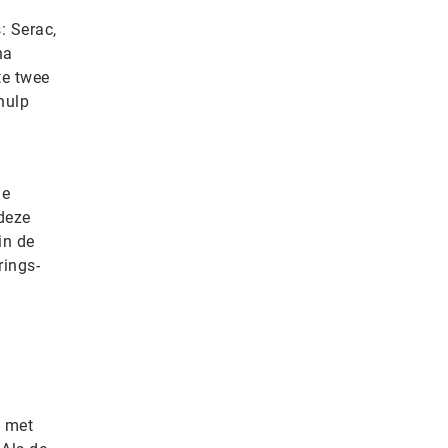
: Serac,
na
te twee
hulp
de
deze
in de
rings-
p met