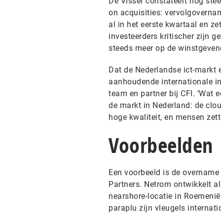
De Visser constateert nog stee
on acquisities: vervolgoverna
al in het eerste kwartaal en zet
investeerders kritischer zijn g
steeds meer op de winstgevend
Dat de Nederlandse ict-markt een
aanhoudende internationale int
team en partner bij CFI. ‘Wat 
de markt in Nederland: de clo
hoge kwaliteit, en mensen zette
Voorbeelden
Een voorbeeld is de overname
Partners. Netrom ontwikkelt al 
nearshore-locatie in Roemenië
paraplu zijn vleugels internati