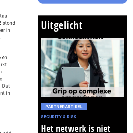
taal
Uitgelicht
2 stond
er in
.
e en
rkt
n
e
. Dat
nt in
PARTNERARTIKEL
SECURITY & RISK
Het netwerk is niet