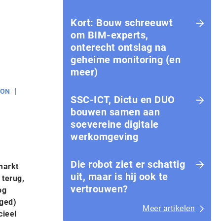
Kort: Bouw schreeuwt
om BIM-experts,
onterecht ontslag na
geheime monitoring (en
meer)
ION
SSC-ICT, Dictu en DUO
bouwen samen aan
soevereine digitale
werkomgeving
Die robot ziet er schattig
markt
uit, maar is hij ook te
 terug,
vertrouwen?
og
aged)
Meer artikelen
cieel