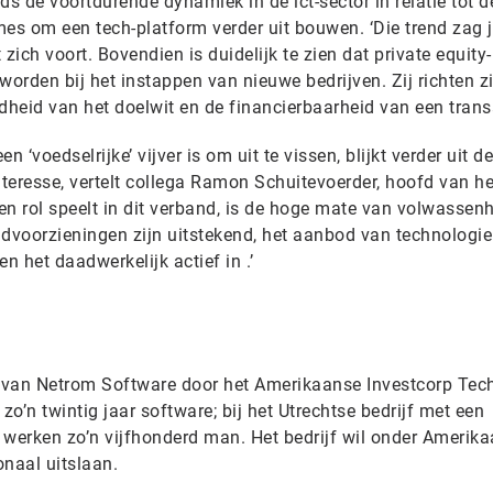
ds de voortdurende dynamiek in de ict-sector in relatie tot d
mes om een tech-platform verder uit bouwen. ‘Die trend zag 
 zich voort. Bovendien is duidelijk te zien dat private equity-
eworden bij het instappen van nieuwe bedrijven. Zij richten z
heid van het doelwit en de financierbaarheid van een transa
 ‘voedselrijke’ vijver is om uit te vissen, blijkt verder uit de
eresse, vertelt collega Ramon Schuitevoerder, hoofd van het
een rol speelt in dit verband, is de hoge mate van volwassen
udvoorzieningen zijn uitstekend, het aanbod van technologie
n het daadwerkelijk actief in .’
 van Netrom Software door het Amerikaanse Investcorp Tec
zo’n twintig jaar software; bij het Utrechtse bedrijf met een
 werken zo’n vijfhonderd man. Het bedrijf wil onder Amerik
onaal uitslaan.