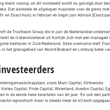
g hierin voorop, en dit voorbeeld wordt nu gevolgd door bed
ka. Dat winkelde de afgelopen maanden over de grens met
- en Exact-huis) in februari en begin juni Advisie (Exact-pa
reft de Trustteam Group die in juni de Nederlandse onderne
erkt de it-dienstverlener uit Kortrijk zich met een managed 
lgrote bedrijven in Zuid-Nederland. Deze overname stelt Tru
en in het grensgebied van Noord-Brabant en Limburg beter va
investeerders
steringsmaatschappijen, zoals Main Capital, Strikwerda
Vortex Capital, Pride Capital, Waterland, Avedon Capital, Eg
den in de eerste twee kwartalen van dit jaar. ‘En ook een parti
 sector-agnostisch maar is steeds meer de ict-kant opgegaan