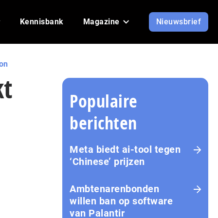
Kennisbank
Magazine
Nieuwsbrief
ion
kt
Populaire
berichten
Meta biedt ai-tool tegen
‘Chinese’ prijzen
Ambtenarenbonden
willen ban op software
van Palantir