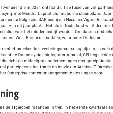
stverlener die in 2021 ontstond uit de fusie van vijf partners
Insynq, met Mentha Capital als financiële steunpilaar. Daar
sors en de Belgische SAP-bedrijven Nessi en Vigor. Die laats
jaar van dit jaar plaats. Net als in Nederland wil Aiden met 
ecialist voor het middenbedrijf worden. Om daarna middels
r andere West-Europese markten, waaronder Duitsland.
or relatief onbekende investeringsmaatschappijen op, zoals 
 kocht de Duitse systeemintegrator Amasol; CFI begeleidde 
er die richt op middelgrote ondernemingen met groeipotentie 
al participeerde het fonds op ict-vlak in Archive-IT (archive
ther (enterprise-content-management-oplossingen voor
ening
rs de afgelopen maanden in trek. In het eerste kwartaal lie