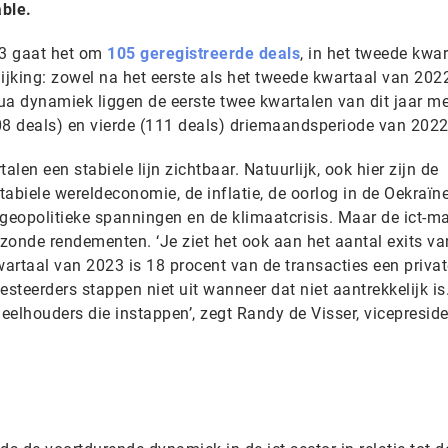
ble.
23 gaat het om
105 geregistreerde deals
, in het tweede kwar
elijking: zowel na het eerste als het tweede kwartaal van 202
Qua dynamiek liggen de eerste twee kwartalen van dit jaar me
08 deals) en vierde (111 deals) driemaandsperiode van 2022
talen een stabiele lijn zichtbaar. Natuurlijk, ook hier zijn de
abiele wereldeconomie, de inflatie, de oorlog in de Oekraïn
e geopolitieke spanningen en de klimaatcrisis. Maar de ict-ma
zonde rendementen. ‘Je ziet het ook aan het aantal exits va
wartaal van 2023 is 18 procent van de transacties een privat
vesteerders stappen niet uit wanneer dat niet aantrekkelijk is
elhouders die instappen’, zegt Randy de Visser, vicepreside