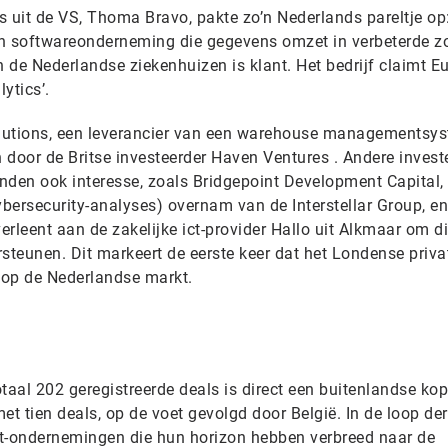
s uit de VS, Thoma Bravo, pakte zo’n Nederlands pareltje op
n softwareonderneming die gegevens omzet in verbeterde zo
 de Nederlandse ziekenhuizen is klant. Het bedrijf claimt E
lytics’.
lutions, een leverancier van een warehouse managementsy
oor de Britse investeerder Haven Ventures . Andere invest
onden ook interesse, zoals Bridgepoint Development Capital,
ybersecurity-analyses) overnam van de Interstellar Group, en
verleent aan de zakelijke ict-provider Hallo uit Alkmaar om d
steunen. Dit markeert de eerste keer dat het Londense priva
et op de Nederlandse markt.
otaal 202 geregistreerde deals is direct een buitenlandse kop
et tien deals, op de voet gevolgd door België. In de loop der
 it-ondernemingen die hun horizon hebben verbreed naar de