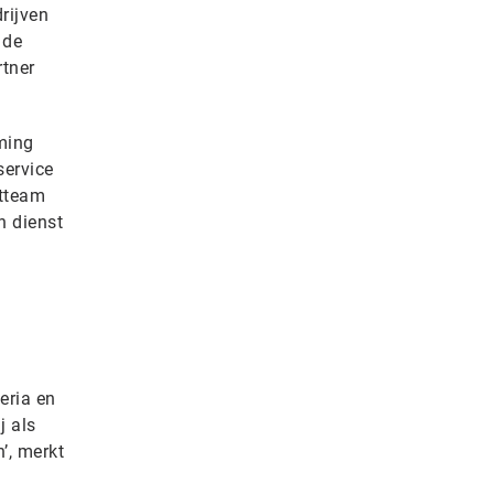
rijven
 de
rtner
ming
service
stteam
n dienst
eria en
j als
’, merkt