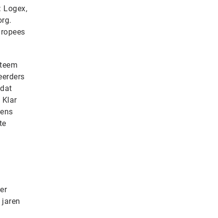
: Logex,
rg.
uropees
steem
eerders
 dat
 Klar
iens
te
er
 jaren