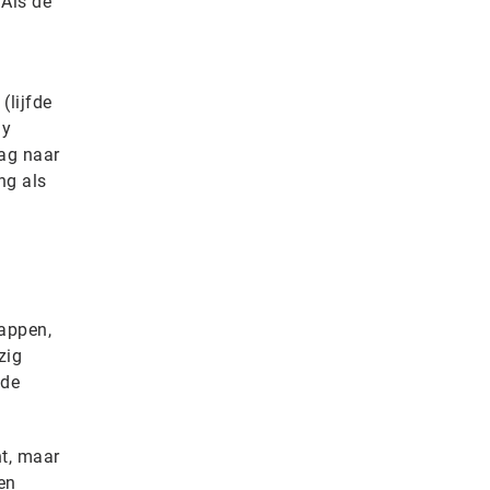
 Als de
(lijfde
gy
aag naar
ng als
tappen,
zig
 de
ht, maar
en