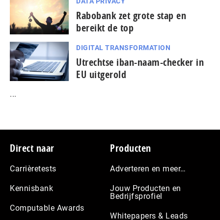
DATA PRIVACY
Rabobank zet grote stap en
bereikt de top
DIGITAL TRANSFORMATION
Utrechtse iban-naam-checker in
EU uitgerold
...
Footer
Direct naar
Producten
Carrièretests
Adverteren en meer…
Kennisbank
Jouw Producten en
Bedrijfsprofiel
Computable Awards
Whitepapers & Leads