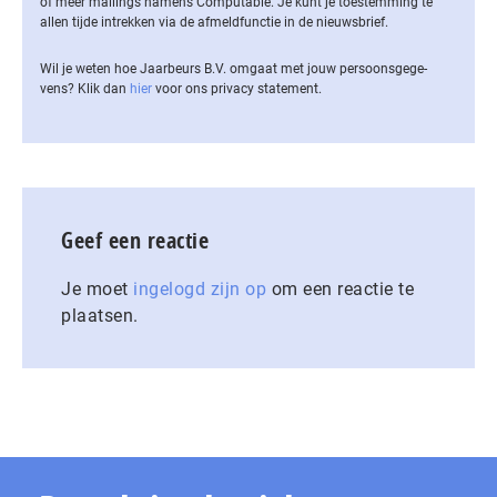
of meer mailings namens Computable. Je kunt je toestemming te
allen tijde intrekken via de af­meld­func­tie in de nieuwsbrief.
Wil je weten hoe Jaarbeurs B.V. omgaat met jouw per­soons­ge­ge­
vens? Klik dan
hier
voor ons privacy statement.
Geef een reactie
Je moet
ingelogd zijn op
om een reactie te
plaatsen.