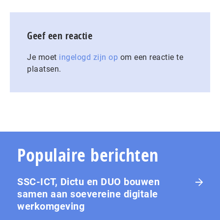
Geef een reactie
Je moet
ingelogd zijn op
om een reactie te
plaatsen.
Populaire berichten
SSC-ICT, Dictu en DUO bouwen
samen aan soevereine digitale
werkomgeving