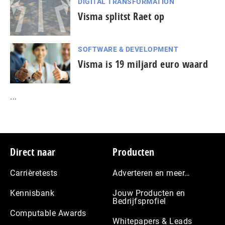
DIGITAL TRANSFORMATION
Visma splitst Raet op
SOFTWARE & DEVELOPMENT
Visma is 19 miljard euro waard
...
Footer
Direct naar
Producten
Carrièretests
Adverteren en meer…
Kennisbank
Jouw Producten en
Bedrijfsprofiel
Computable Awards
Whitepapers & Leads