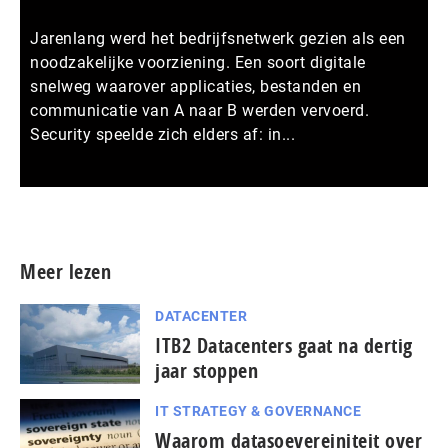
Jarenlang werd het bedrijfsnetwerk gezien als een
noodzakelijke voorziening. Een soort digitale
snelweg waarover applicaties, bestanden en
communicatie van A naar B werden vervoerd.
Security speelde zich elders af: in...
Meer persberichten
Meer lezen
DATACENTER
ITB2 Datacenters gaat na dertig
jaar stoppen
IT STRATEGY & GOVERNANCE
Waarom datasoevereiniteit over