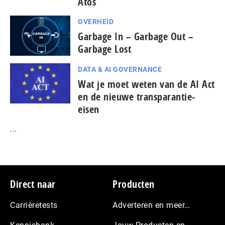
Atos
OVERHEID
Garbage In – Garbage Out –
Garbage Lost
DATA & AI GOVERNANCE
Wat je moet weten van de AI Act
en de nieuwe transparantie-
eisen
...
Footer
Direct naar
Producten
Carrièretests
Adverteren en meer…