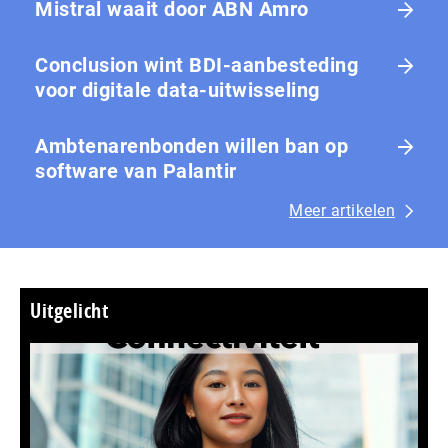
Mistral waait door ABN Amro
Conclusion wint BDI-aanbesteding
voor digitale data-uitwisseling
Ambtenarenbonden willen ban op
software van Palantir
Meer artikelen
Uitgelicht