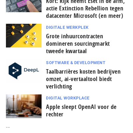
Kort: Rijk neemt Eset in de arm,
actie Extinction Rebellion tegen
datacenter Microsoft (en meer)
DIGITALE WERKPLEK
Grote inhuurcontracten
domineren sourcingmarkt
tweede kwartaal
SOFTWARE & DEVELOPMENT
Taal­bar­ri­è­res kosten bedrijven
omzet, ai-vertaaltool biedt
verlichting
DIGITAL WORKPLACE
Apple sleept OpenAI voor de
rechter
...