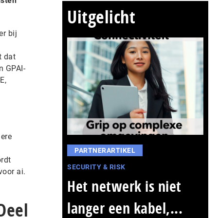
isten
Uitgelicht
r bij
t dat
n GPAI-
E,
dere
PARTNERARTIKEL
rdt
SECURITY & RISK
voor ai.
Het netwerk is niet
Deel
langer een kabel,...