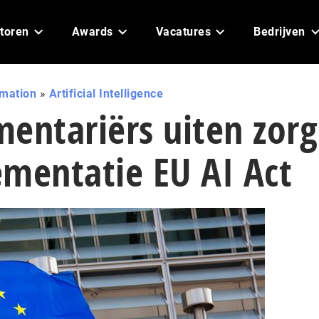
toren
Awards
Vacatures
Bedrijven
omation
»
Artificial Intelligence
entariërs uiten zor
mentatie EU AI Act