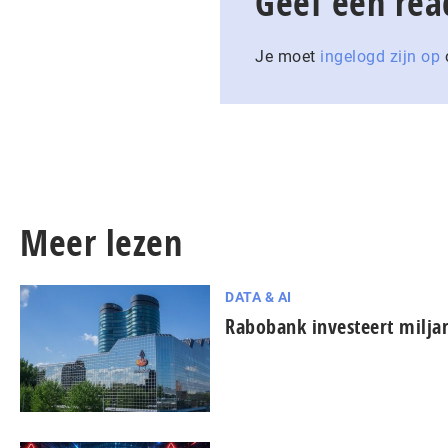
Geef een rea
Je moet
ingelogd zijn op
o
Meer lezen
DATA & AI
Rabobank investeert miljar