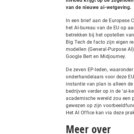
invloed krijgt op de zogenoem
van de nieuwe ai-wetgeving.
In een brief aan de Europese 
het AI-bureau van de EU op a
betrekken bij het opstellen va
Big Tech de facto zijn eigen r
modellen (General-Purpose AI).
Google Bert en Midjourney.
De zeven EP-leden, waaronde
onderhandelaars voor deze EU-
instantie van plan is alleen d
bedrijven verder op in de ‘ai-
academische wereld zou een p
gewezen op zijn voorbeeldfunct
Het AI Office kan via deze pra
Meer over