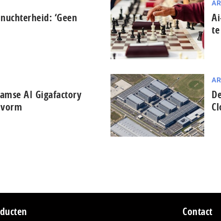
AR
 nuchterheid: ‘Geen
Ai
te
AR
damse AI Gigafactory
De
t vorm
Cl
ducten
Contact