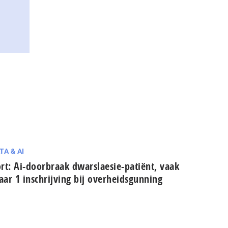
TA & AI
rt: Ai-doorbraak dwarslaesie-patiënt, vaak
ar 1 in­schrij­ving bij over­heids­gun­ning