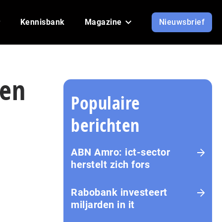
Kennisbank
Magazine
Nieuwsbrief
gen
Populaire
berichten
ABN Amro: ict-sector
herstelt zich fors
Rabobank investeert
miljarden in it