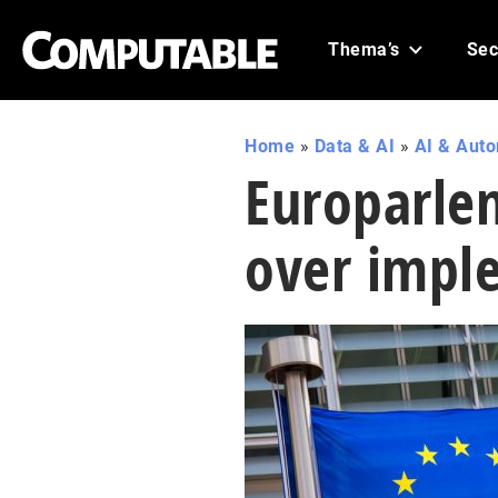
Thema’s
Sec
Home
»
Data & AI
»
AI & Aut
Europarlem
over imple