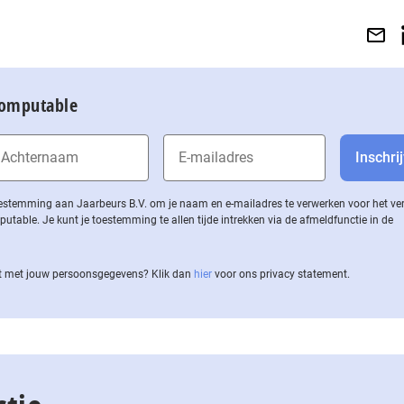
Computable
 toestemming aan Jaarbeurs B.V. om je naam en e-mailadres te verwerken voor het v
ble. Je kunt je toestemming te allen tijde intrekken via de af­meld­func­tie in de
 met jouw per­soons­ge­ge­vens? Klik dan
hier
voor ons privacy statement.