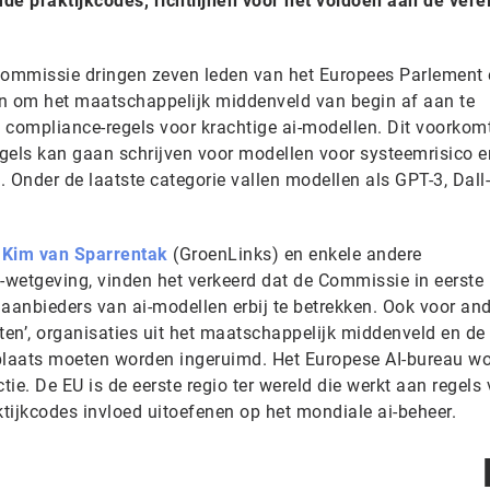
de praktijkcodes, richtlijnen voor het voldoen aan de vere
Commissie dringen zeven leden van het Europees Parlement e
an om het maatschappelijk middenveld van begin af aan te
n compliance-regels voor krachtige ai-modellen. Dit voorkom
egels kan gaan schrijven voor modellen voor systeemrisico e
 Onder de laatste categorie vallen modellen als GPT-3, Dall-
r
Kim van Sparrentak
(GroenLinks) en enkele andere
wetgeving, vinden het verkeerd dat de Commissie in eerste
e aanbieders van ai-modellen erbij te betrekken. Ook voor an
keten’, organisaties uit het maatschappelijk middenveld en de
laats moeten worden ingeruimd. Het Europese AI-bureau wo
ie. De EU is de eerste regio ter wereld die werkt aan regels 
ktijkcodes invloed uitoefenen op het mondiale ai-beheer.