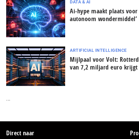
DATA & AI
Ai-hype maakt plaats voor
autonoom won­der­mid­del’
ARTIFICIAL INTELLIGENCE
Mijlpaal voor Volt: Rotter
van 7,2 miljard euro krijg
...
Footer
Direct naar
Pro