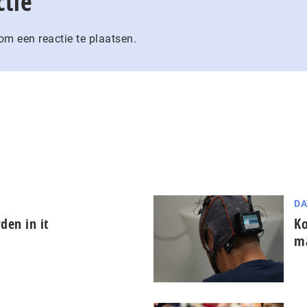
ctie
m een reactie te plaatsen.
DA
den in it
Ko
ma