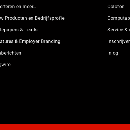
erteren en meer…
Colofon
w Producten en Bedrijfsprofiel
Computabl
tepapers & Leads
Service & 
atures & Employer Branding
Inschrijve
sberichten
Inlog
gwire