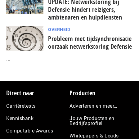
UPDATE: Netwerkstoring bij
Defensie hindert reizigers,
ambtenaren en hulpdiensten
OVERHEID
Probleem met tijdsynchronisatie
oorzaak netwerkstoring Defensie
...
Footer
Direct naar
Producten
Carrièretests
Adverteren en meer…
Kennisbank
Jouw Producten en
Bedrijfsprofiel
Computable Awards
Whitepapers & Leads