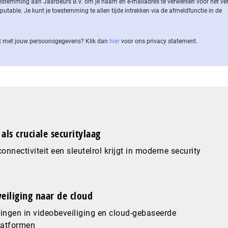
 toestemming aan Jaarbeurs B.V. om je naam en e-mailadres te verwerken voor het v
ble. Je kunt je toestemming te allen tijde intrekken via de af­meld­func­tie in de
 met jouw per­soons­ge­ge­vens? Klik dan
hier
voor ons privacy statement.
als cruciale securitylaag
nnectiviteit een sleutelrol krijgt in moderne security
eiliging naar de cloud
ingen in videobeveiliging en cloud-gebaseerde
latformen