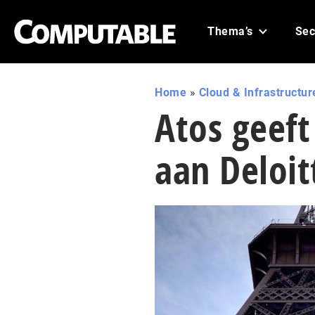
Thema’s
Sec
Home
»
Cloud & Infrastructur
Atos geeft
aan Deloit