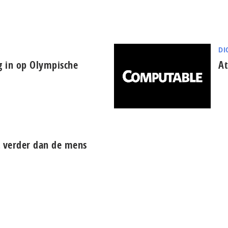
DI
g in op Olympische
At
t verder dan de mens