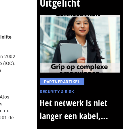
Uitgelicht
loitte
in 2002
é (IOC).
e
PARTNERARTIKEL
SECURITY & RISK
 Atos
Het netwerk is niet
is
an de
langer een kabel,...
2001 de