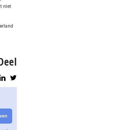
t niet
erland
Deel