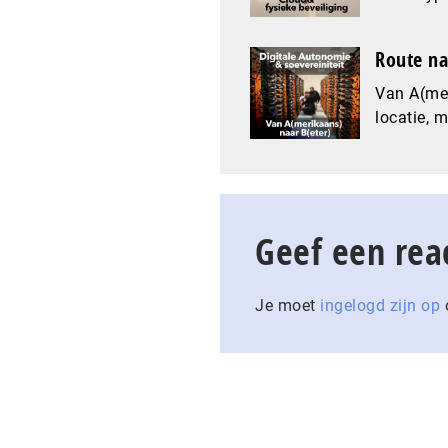
Route na
Van A(mer
locatie, 
Geef een rea
Je moet
ingelogd zijn op
o