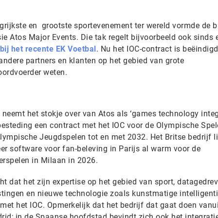
ngrijkste en grootste sportevenement ter wereld vormde de b
sie Atos Major Events. Die tak regelt bijvoorbeeld ook sinds 
bij het recente EK Voetbal
. Nu het IOC-contract is beëindigd
andere partners en klanten op het gebied van grote
oordvoerder weten.
e neemt het stokje over van Atos als ‘games technology inte
nbesteding een contract met het IOC voor de Olympische Spel
ympische Jeugdspelen tot en met 2032. Het Britse bedrijf li
 software voor fan-beleving in Parijs al warm voor de
erspelen in Milaan in 2026.
cht dat het zijn expertise op het gebied van sport, datagedre
stingen en nieuwe technologie zoals kunstmatige intelligent
met het IOC. Opmerkelijk dat het bedrijf dat gaat doen vanui
rid; in de Spaanse hoofdstad bevindt zich ook het integratie