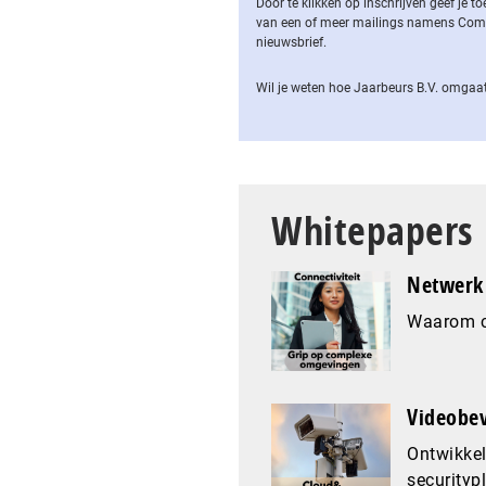
Door te klikken op inschrijven geef je
van een of meer mailings namens Computa
nieuwsbrief.
Wil je weten hoe Jaarbeurs B.V. omgaat
Whitepapers
Netwerk 
Waarom co
Videobev
Ontwikkel
securityp