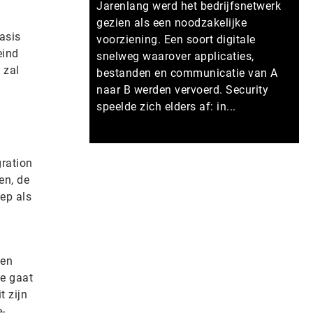
Jarenlang werd het bedrijfsnetwerk
gezien als een noodzakelijke
asis
voorziening. Een soort digitale
eind
snelweg waarover applicaties,
 zal
bestanden en communicatie van A
naar B werden vervoerd. Security
speelde zich elders af: in...
Meer persberichten
gration
en, de
ep als
ven
ie gaat
t zijn
-