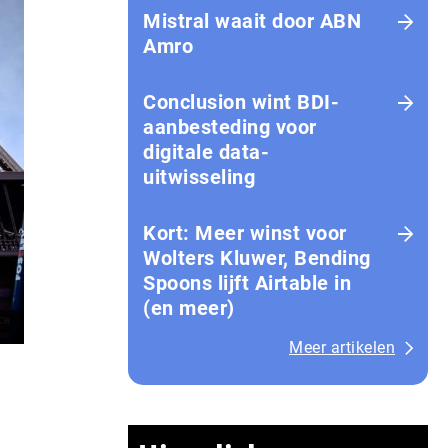
Mistral waait door ABN
Amro
Conclusion wint BDI-
aanbesteding voor
digitale data-
uitwisseling
Kort: Meer winst voor
Wolters Kluwer, Bending
Spoons lijft Airtable in
(en meer)
Meer artikelen