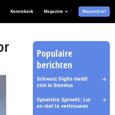
Kennisbank
Magazine
Nieuwsbrief
or
Populaire
berichten
Schwarz Digits meldt
zich in Benelux
Spoelstra Spreekt: Lui
en niet te vertrouwen