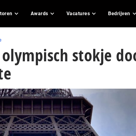
toren
Awards
Vacatures
Bedrijven
e
 olympisch stokje do
te