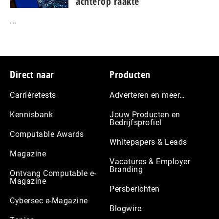
achterop raakte
...
Footer
Direct naar
Producten
Carrièretests
Adverteren en meer…
Kennisbank
Jouw Producten en
Bedrijfsprofiel
Computable Awards
Whitepapers & Leads
Magazine
Vacatures & Employer
Branding
Ontvang Computable e-
Magazine
Persberichten
Cybersec e-Magazine
Blogwire