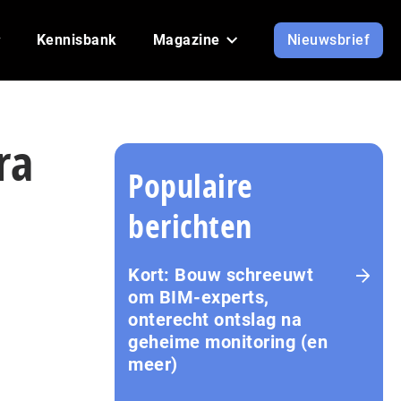
Kennisbank
Magazine
Nieuwsbrief
ra
Populaire
berichten
Kort: Bouw schreeuwt
om BIM-experts,
onterecht ontslag na
geheime monitoring (en
meer)