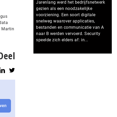
Jarenlang werd het bedrijfsnetwerk
gezien als een noodzakelijke
voorziening. Een soort digitale
ogus
snelweg waarover applicaties,
data
bestanden en communicatie van A
t Martin
naar B werden vervoerd. Security
speelde zich elders af: in...
Deel
Meer persberichten