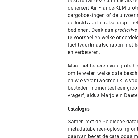
beschouwt deze aanpak als de 
genereert Air France-KLM grot
cargoboekingen of de uitvoeri
de luchtvaartmaatschappij helpe
bedienen. Denk aan
predictiv
te voorspellen welke onderdele
luchtvaartmaatschappij met be
en verbeteren.
Maar het beheren van grote ho
om te weten welke data beschi
en wie verantwoordelijk is voo
besteden momenteel een groot
vragen’, aldus Marjolein Daet
Catalogus
Samen met de Belgische datam
metadatabeheer-oplossing ontw
daarvan bevat de catalogus me