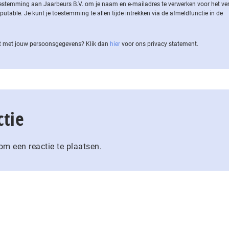
 toestemming aan Jaarbeurs B.V. om je naam en e-mailadres te verwerken voor het v
ble. Je kunt je toestemming te allen tijde intrekken via de af­meld­func­tie in de
 met jouw per­soons­ge­ge­vens? Klik dan
hier
voor ons privacy statement.
ctie
m een reactie te plaatsen.