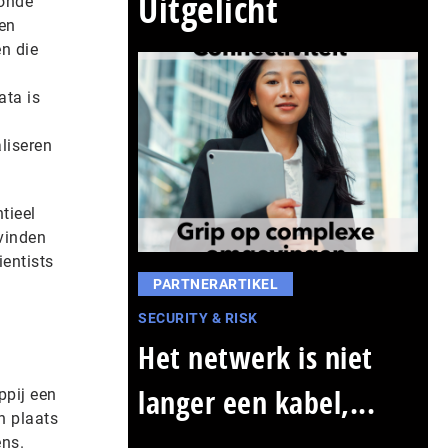
Uitgelicht
conde
en
n die
ata is
liseren
tieel
vinden
ientists
PARTNERARTIKEL
SECURITY & RISK
Het netwerk is niet
langer een kabel,...
ppij een
n plaats
ens.