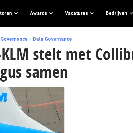
toren
Awards
Vacatures
Bedrijven
I Governance
»
Data Governance
-KLM stelt met Collib
ogus samen