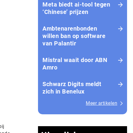
Meta biedt ai-tool tegen
‘Chinese’ prijzen
Ambtenarenbonden
willen ban op software
van Palantir
Mistral waait door ABN
Amro
Schwarz Digits meldt
zich in Benelux
Meer artikelen
ij