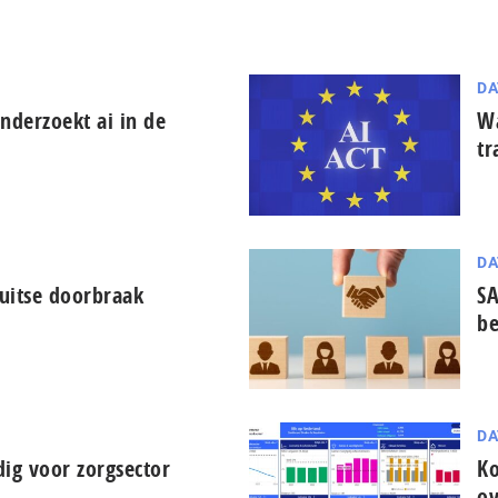
DA
derzoekt ai in de
Wa
tr
DA
uitse doorbraak
SA
be
DA
ig voor zorgsector
Ko
ov