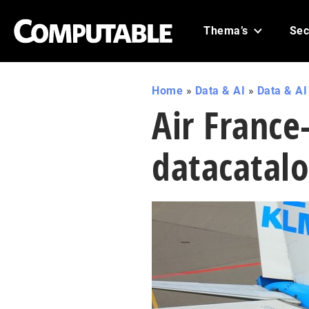
Thema’s
Sec
Home
»
Data & AI
»
Data & A
Air France
datacatal