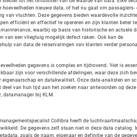
sleutel tot het ontsluiten van de waarde van data. Elke se
e hoeveelheden nieuwe data, of het nu gaat om passagiers- 
ng van vluchten. Deze gegevens bieden waardevolle inzichte
n efficiënt en effectief te opereren en zijn klanten beter te
e maintenance
, waarbij op basis van historische en actuele d
n van een vliegtuig mogelijk defect raken. Ook kan de
hulp van data de reiservaringen van klanten verder persona
eveelheden gegevens is complex en tijdrovend. ‘Het is essen
kbaar zijn voor verschillende afdelingen, waar deze zich be
r eigenaarschap en datakwaliteit. Onze data-analisten en sc
 deel van hun tijd aan het zoeken naar antwoorden op deze
er, datamanager bij KLM.
anagementspecalist Collibra heeft de luchtvaartmaatscha
ikkeld. De gegevens zelf staan niet in deze data catalog. I
tadata, zoals de naam, eigenaar en definitie van de gegev