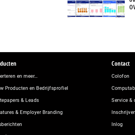
OV
ducten
Contact
erteren en meer…
Colofon
w Producten en Bedrijfsprofiel
Computabl
tepapers & Leads
Service & 
atures & Employer Branding
Inschrijve
sberichten
Inlog