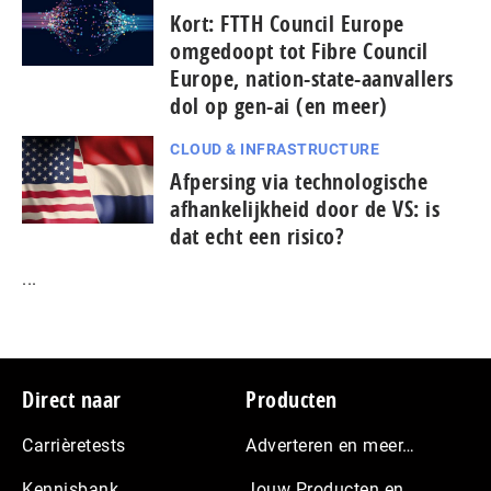
Kort: FTTH Council Europe
omgedoopt tot Fibre Council
Europe, nation-state-aanvallers
dol op gen-ai (en meer)
CLOUD & INFRASTRUCTURE
Afpersing via technologische
afhankelijkheid door de VS: is
dat echt een risico?
...
Footer
Direct naar
Producten
Carrièretests
Adverteren en meer…
Kennisbank
Jouw Producten en