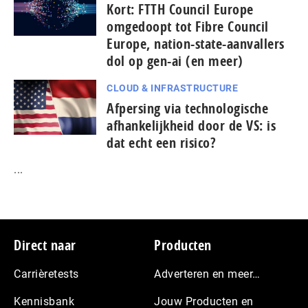
Kort: FTTH Council Europe
omgedoopt tot Fibre Council
Europe, nation-state-aanvallers
dol op gen-ai (en meer)
CLOUD & INFRASTRUCTURE
Afpersing via technologische
afhankelijkheid door de VS: is
dat echt een risico?
...
Footer
Direct naar
Producten
Carrièretests
Adverteren en meer…
Kennisbank
Jouw Producten en