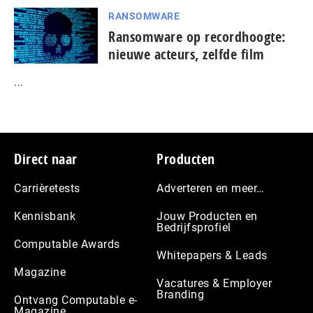
RANSOMWARE
Ransomware op recordhoogte:
nieuwe acteurs, zelfde film
...
Footer
Direct naar
Producten
Carrièretests
Adverteren en meer…
Kennisbank
Jouw Producten en
Bedrijfsprofiel
Computable Awards
Whitepapers & Leads
Magazine
Vacatures & Employer
Branding
Ontvang Computable e-
Magazine