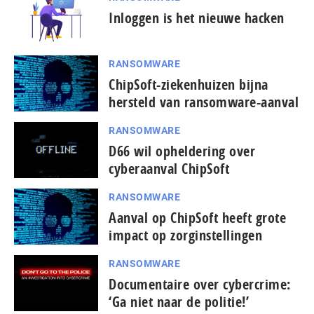
Inloggen is het nieuwe hacken
RANSOMWARE
ChipSoft-ziekenhuizen bijna
hersteld van ransomware-aanval
RANSOMWARE
D66 wil opheldering over
cyberaanval ChipSoft
RANSOMWARE
Aanval op ChipSoft heeft grote
impact op zorg­in­stel­lin­gen
RANSOMWARE
Documentaire over cybercrime:
‘Ga niet naar de politie!’