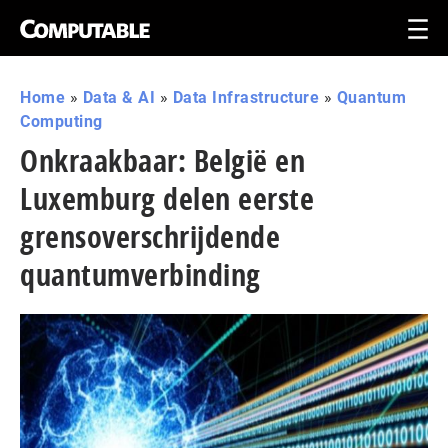
Home
»
Data & AI
»
Data Infrastructure
»
Quantum
Computing
Onkraakbaar: België en
Luxemburg delen eerste
grensoverschrijdende
quantumverbinding