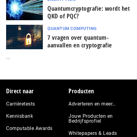
Quantumcryptografie: wordt het
QKD of PQC?
QUANTUM COMPUTING
7 vragen over quantum-
aanvallen en cryptografie
...
Footer
Direct naar
Producten
Carrièretests
Adverteren en meer…
Kennisbank
Jouw Producten en
Bedrijfsprofiel
Computable Awards
Whitepapers & Leads