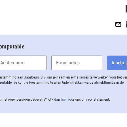
Computable
 toestemming aan Jaarbeurs B.V. om je naam en e-mailadres te verwerken voor het v
ble. Je kunt je toestemming te allen tijde intrekken via de af­meld­func­tie in de
 met jouw per­soons­ge­ge­vens? Klik dan
hier
voor ons privacy statement.