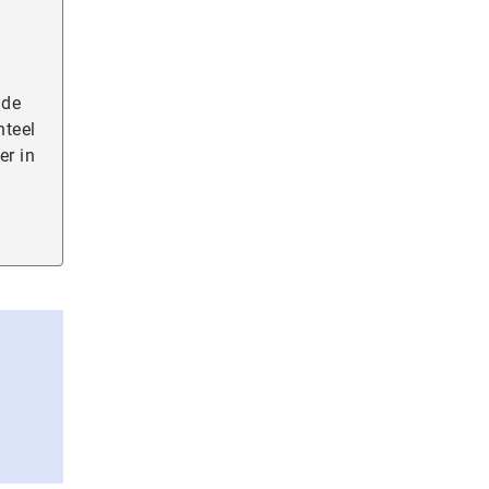
 de
nteel
er in