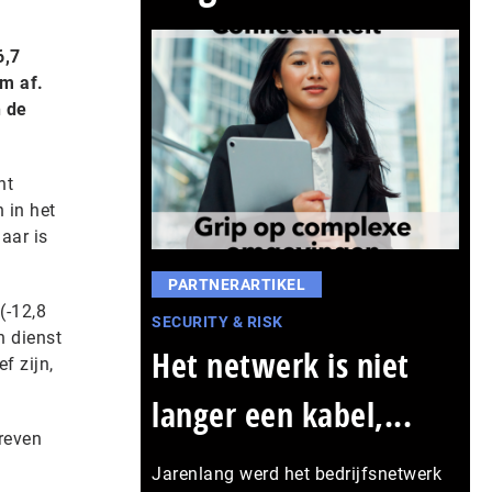
6,7
am af.
n de
nt
 in het
aar is
PARTNERARTIKEL
(-12,8
SECURITY & RISK
n dienst
Het netwerk is niet
f zijn,
langer een kabel,...
reven
Jarenlang werd het bedrijfsnetwerk