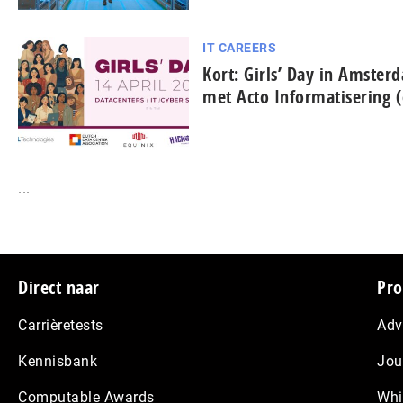
IT CAREERS
Kort: Girls’ Day in Amster
met Acto In­for­ma­ti­se­ring
...
Footer
Direct naar
Pro
Carrièretests
Adv
Kennisbank
Jou
Computable Awards
Whi