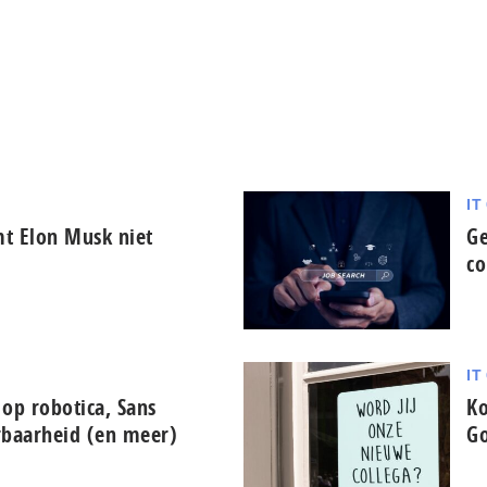
IT
t Elon Musk niet
Ge
c
IT
 op robotica, Sans
Ko
erbaarheid (en meer)
Go