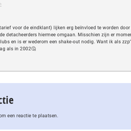
:
arief voor de eindklant) lijken erg beïnvloed te worden door
de detacheerders hiermee omgaan. Misschien zijn er mome
clubs en is er wederom een shake-out nodig. Want ik als zzp’
rag als in 2002🤔
ctie
m een reactie te plaatsen.