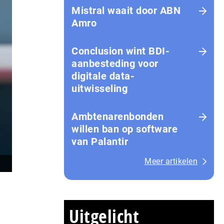
Mistral waait door ABN
Amro
Conclusion wint BDI-
aanbesteding voor
digitale data-
uitwisseling
Ambtenarenbonden
willen ban op software
van Palantir
Meer artikelen
Uitgelicht