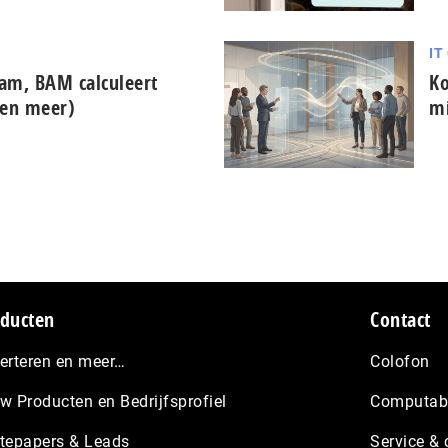
IT
dam, BAM calculeert
Ko
 (en meer)
mi
ducten
Contact
erteren en meer…
Colofon
w Producten en Bedrijfsprofiel
Computabl
tepapers & Leads
Service & 