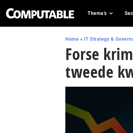
Thema’s
Sec
Home
»
IT Strategy & Govern
Forse krim
tweede kw