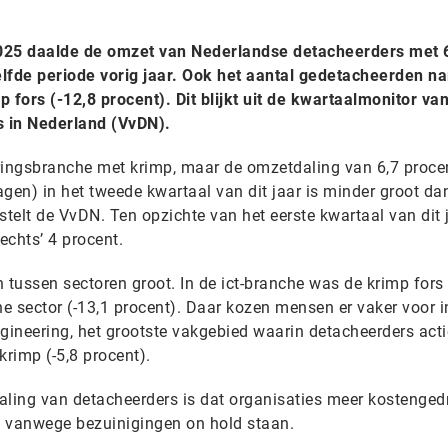
2025 daalde de omzet van Nederlandse detacheerders met 
elfde periode vorig jaar. Ook het aantal gedetacheerden n
 fors (-12,8 procent). Dit blijkt uit de kwartaalmonitor va
 in Nederland (VvDN).
ingsbranche met krimp, maar de omzetdaling van 6,7 proce
gen) in het tweede kwartaal van dit jaar is minder groot dan
 stelt de VvDN. Ten opzichte van het eerste kwartaal van dit j
echts’ 4 procent.
 tussen sectoren groot. In de ict-branche was de krimp fors 
che sector (-13,1 procent). Daar kozen mensen er vaker voor i
gineering, het grootste vakgebied waarin detacheerders actie
krimp (-5,8 procent).
aling van detacheerders is dat organisaties meer kostenged
en vanwege bezuinigingen on hold staan.