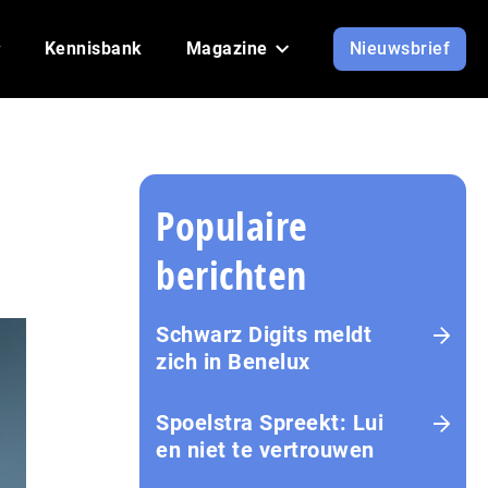
Kennisbank
Magazine
Nieuwsbrief
Populaire
berichten
Schwarz Digits meldt
zich in Benelux
Spoelstra Spreekt: Lui
en niet te vertrouwen