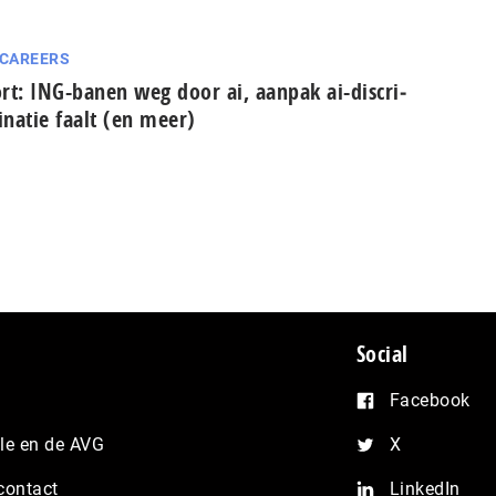
 CAREERS
rt: ING-banen weg door ai, aanpak ai-dis­cri­
­na­tie faalt (en meer)
Social
Facebook
e en de AVG
X
contact
LinkedIn