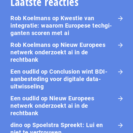
Laatste reacties
Rob Koelmans
op
Kwestie van
integratie: waarom Europese tech­gi­
gan­ten scoren met ai
Rob Koelmans
op
Nieuw Europees
netwerk onderzoekt ai in de
rechtbank
Een oudlid
op
Conclusion wint BDI-
aanbesteding voor digitale data-
uitwisseling
Een oudlid
op
Nieuw Europees
netwerk onderzoekt ai in de
rechtbank
dino
op
Spoelstra Spreekt: Lui en
niet te vertrouwen