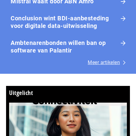
Mistral waait door ABN Amro
Conclusion wint BDI-aanbesteding
voor digitale data-uitwisseling
Ambtenarenbonden willen ban op
software van Palantir
Meer artikelen
Uitgelicht