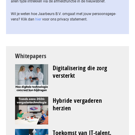
allen tijde intrekken via de af­meld­func­tie in de nieuwsbrief.
Wil je weten hoe Jaarbeurs B.V. omgaat met jouw per­soons­ge­ge­
vens? Klik dan
hier
voor ons privacy statement.
Whitepapers
Digitalisering die zorg
versterkt
Hybride vergaderen
herzien
Toekomst van IT-talent.