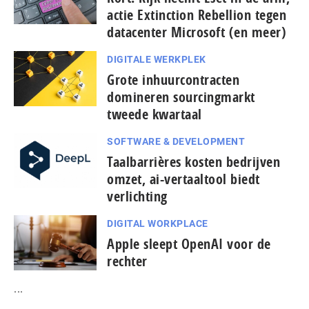
actie Extinction Rebellion tegen
datacenter Microsoft (en meer)
DIGITALE WERKPLEK
Grote inhuurcontracten
domineren sourcingmarkt
tweede kwartaal
SOFTWARE & DEVELOPMENT
Taal­bar­ri­è­res kosten bedrijven
omzet, ai-vertaaltool biedt
verlichting
DIGITAL WORKPLACE
Apple sleept OpenAI voor de
rechter
...