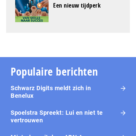
Een nieuw tijdperk
Populaire berichten
Schwarz Digits meldt zich in
Benelux
Spoelstra Spreekt: Lui en niet te
vertrouwen