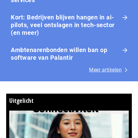
services
Kort: Bedrijven blijven hangen in ai-
pilots, veel ontslagen in tech-sector
(en meer)
Ambtenarenbonden willen ban op
software van Palantir
Meer artikelen
Uitgelicht