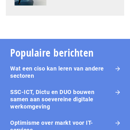
Populaire berichten
Wat een ciso kan leren van andere
sectoren
SSC-ICT, Dictu en DUO bouwen
samen aan soevereine digitale
werkomgeving
Optimisme over markt voor IT-