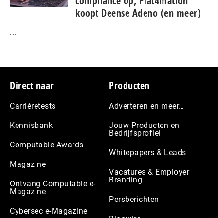
compliance op, Plat4mation
koopt Deense Adeno (en meer)
...
Footer
Direct naar
Producten
Carrièretests
Adverteren en meer…
Kennisbank
Jouw Producten en
Bedrijfsprofiel
Computable Awards
Whitepapers & Leads
Magazine
Vacatures & Employer
Branding
Ontvang Computable e-
Magazine
Persberichten
Cybersec e-Magazine