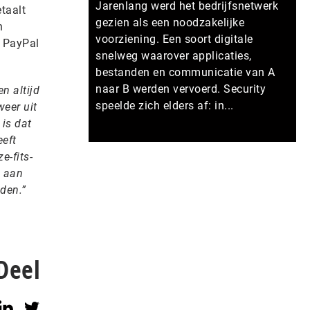
Jarenlang werd het bedrijfsnetwerk
taalt
gezien als een noodzakelijke
n
voorziening. Een soort digitale
. PayPal
snelweg waarover applicaties,
bestanden en communicatie van A
naar B werden vervoerd. Security
n altijd
speelde zich elders af: in...
weer uit
 is dat
eeft
Meer persberichten
e-fits-
l aan
eden.”
Deel