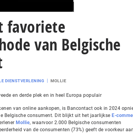
 favoriete
hode van Belgische
t
LE DIENSTVERLENING
MOLLIE
eede en derde plek en in heel Europa populair
kenen van online aankopen, is Bancontact ook in 2024 opni
 Belgische consument. Dit blijkt uit het jaarlijkse
E-comme
erlener
Mollie
, waarvoor 2.000 Belgische consumenten
meerderheid van de consumenten (73%) geeft de voorkeur aa