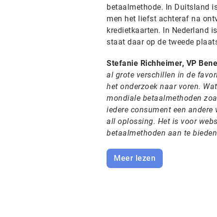
betaalmethode. In Duitsland i
men het liefst achteraf na on
kredietkaarten. In Nederland i
staat daar op de tweede plaat
Stefanie Richheimer, VP Benel
al grote verschillen in de fav
het onderzoek naar voren. Wat 
mondiale betaalmethoden zoals 
iedere consument een andere v
all oplossing. Het is voor we
betaalmethoden aan te bieden
Meer lezen