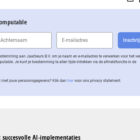
Computable
 toestemming aan Jaarbeurs B.V. om je naam en e-mailadres te verwerken voor het v
ble. Je kunt je toestemming te allen tijde intrekken via de af­meld­func­tie in de
 met jouw per­soons­ge­ge­vens? Klik dan
hier
voor ons privacy statement.
l: succesvolle AI-implementaties