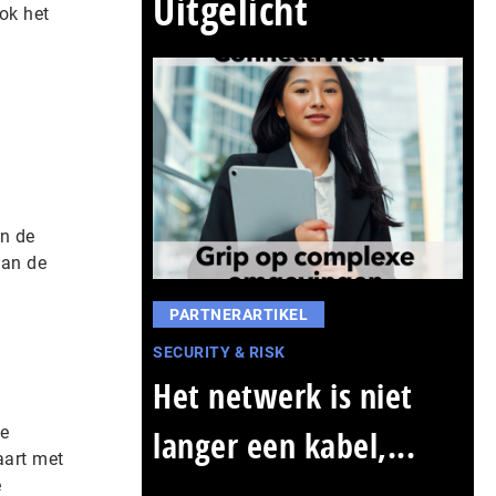
Uitgelicht
ok het
an de
van de
PARTNERARTIKEL
SECURITY & RISK
Het netwerk is niet
ze
langer een kabel,...
aart met
e