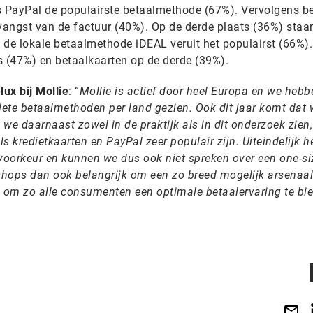
s PayPal de populairste betaalmethode (67%). Vervolgens be
tvangst van de factuur (40%). Op de derde plaats (36%) staa
s de lokale betaalmethode iDEAL veruit het populairst (66%)
s (47%) en betaalkaarten op de derde (39%).
ux bij Mollie
: “
Mollie is actief door heel Europa en we hebbe
oriete betaalmethoden per land gezien. Ook dit jaar komt dat 
we daarnaast zowel in de praktijk als in dit onderzoek zien,
kredietkaarten en PayPal zeer populair zijn. Uiteindelijk h
oorkeur en kunnen we dus ook niet spreken over een one-siz
bshops dan ook belangrijk om een zo breed mogelijk arsenaa
 om zo alle consumenten een optimale betaalervaring te bi