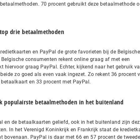
 betaalmethoden. 70 procent gebruikt deze betaalmethode o
n top drie betaalmethoden
redietkaarten en PayPal de grote favorieten bij de Belgische
 Belgische consumenten rekent online graag af met een
kt hiervoor graag PayPal. Echter, kijkend naar het gebruik v
eide zo goed als even vaak ingezet. Zo rekent 36 procent 
betaalkaart en 33 procent met PayPal.
k populairste betaalmethoden in het buitenland
al en de betaalkaarten geliefd, ook in het buitenland zijn de
en. In het Verenigd Koninkrijk en Frankrijk staat de kredietk
ent bovenaan. PayPal is daar met 66 en 57 procent de tweed