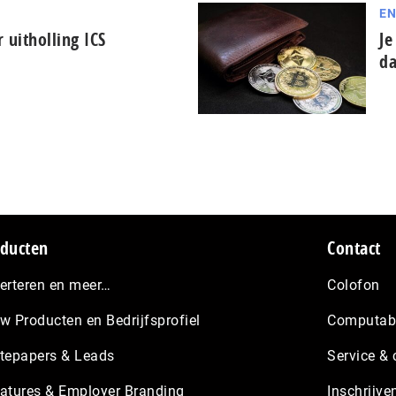
EN
er uitholling ICS
Je
da
ducten
Contact
erteren en meer…
Colofon
w Producten en Bedrijfsprofiel
Computabl
tepapers & Leads
Service & 
atures & Employer Branding
Inschrijve