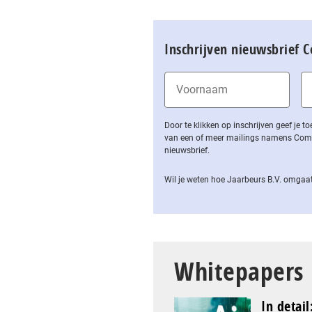
Inschrijven nieuwsbrief 
Door te klikken op inschrijven geef je
van een of meer mailings namens Computa
nieuwsbrief.
Wil je weten hoe Jaarbeurs B.V. omgaat
Whitepapers
In detai