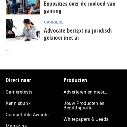
Exposities over de invloed van
gaming
CARRIÈRE
Advocate berispt na juridisch
geknoei met ai
...
Footer
Direct naar
Producten
Carrièretests
Adverteren en meer…
Kennisbank
Jouw Producten en
Bedrijfsprofiel
Computable Awards
Whitepapers & Leads
Magazine