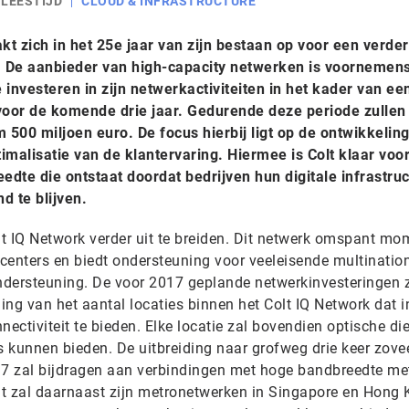
 LEESTIJD
CLOUD & INFRASTRUCTURE
t zich in het 25e jaar van zijn bestaan op voor een verde
. De aanbieder van high-capacity netwerken is voornemen
 investeren in zijn netwerkactiviteiten in het kader van ee
 voor de komende drie jaar. Gedurende deze periode zullen
m 500 miljoen euro. De focus hierbij ligt op de ontwikkelin
imalisatie van de klantervaring. Hiermee is Colt klaar voo
dte die ontstaat doordat bedrijven hun digitale infrastru
 te blijven.
t IQ Network verder uit te breiden. Dit netwerk omspant mo
nters en biedt ondersteuning voor veeleisende multination
ndersteuning. De voor 2017 geplande netwerkinvesteringen 
ging van het aantal locaties binnen het Colt IQ Network dat i
nectiviteit te bieden. Elke locatie zal bovendien optische di
s kunnen bieden. De uitbreiding naar grofweg drie keer zove
17 zal bijdragen aan verbindingen met hoge bandbreedte me
olt zal daarnaast zijn metronetwerken in Singapore en Hong