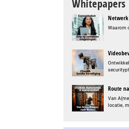
Whitepapers
Netwerk 
Waarom co
Videobev
Ontwikkel
securityp
Route na
Van A(mer
locatie, 