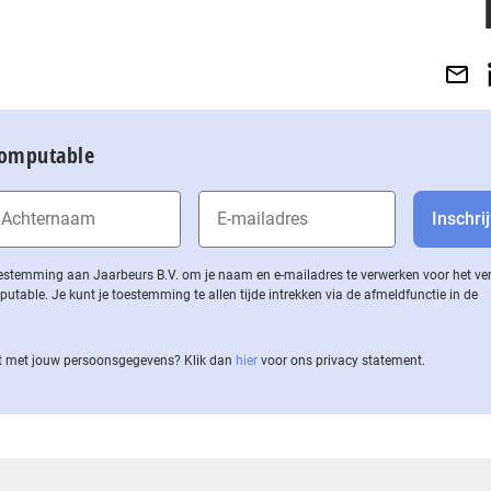
Computable
 toestemming aan Jaarbeurs B.V. om je naam en e-mailadres te verwerken voor het v
ble. Je kunt je toestemming te allen tijde intrekken via de af­meld­func­tie in de
 met jouw per­soons­ge­ge­vens? Klik dan
hier
voor ons privacy statement.