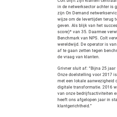
Colt blijft zijn klanten centra
in de netwerksector achter is 
zijn On Demand netwerkservices
wijze om de levertijden terug 
geven. Als blijk van het succ
score)* van 35. Daarmee verwie
Benchmark van NPS. Colt verwe
wereldwijd. De operator is van
af te gaan zetten tegen bench
de vraag van klanten.
Grivner sluit af: “Bijna 25 jaa
Onze doelstelling voor 2017 is
met een lokale aanwezigheid d
digitale transformatie. 2016 w
van onze bedrijfsactiviteiten 
heeft ons afgelopen jaar in s
klantgerichtheid.”