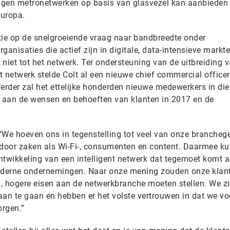
eigen metronetwerken op basis van glasvezel kan aanbieden 
Europa.
ctie op de snelgroeiende vraag naar bandbreedte onder
ganisaties die actief zijn in digitale, data-intensieve markt
r niet tot het netwerk. Ter ondersteuning van de uitbreiding 
et netwerk stelde Colt al een nieuwe chief commercial officer
rder zal het ettelijke honderden nieuwe medewerkers in die
aan de wensen en behoeften van klanten in 2017 en de
 “We hoeven ons in tegenstelling tot veel van onze brancheg
en door zaken als Wi-Fi-, consumenten en content. Daarmee k
ntwikkeling van een intelligent netwerk dat tegemoet komt 
derne ondernemingen. Naar onze mening zouden onze klant
, hogere eisen aan de netwerkbranche moeten stellen. We zi
aan te gaan en hebben er het volste vertrouwen in dat we vo
orgen.”