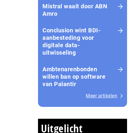
Mistral waait door ABN
Amro
Conclusion wint BDI-
aanbesteding voor
digitale data-
uitwisseling
Ambtenarenbonden
willen ban op software
van Palantir
Meer artikelen
Uitgelicht