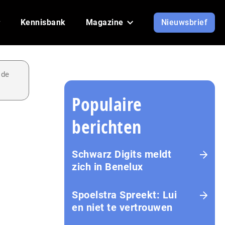
Kennisbank
Magazine
Nieuwsbrief
 de
Populaire
berichten
Schwarz Digits meldt
zich in Benelux
Spoelstra Spreekt: Lui
en niet te vertrouwen