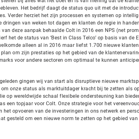
al stellen bij alles wat het doet en is van mening dat de klant
gebleven. Het bedrijf daagt de status quo uit met de introduc
. Verder herziet het zijn processen en systemen op intelli
te dringen van weken tot dagen en klanten de regie in handen
es van deze aanpak behaalde Colt in 2016 een NPS (net prom
rf het de status van ‘Best in Class Telco’ op basis van de 
lkomde alleen al in 2016 maar liefst 1.700 nieuwe klanten
 plan om zijn prestaties op het gebied van de klantenervari
marks voor andere sectoren om optimaal te kunnen anticipe
r geleden gingen wij van start als disruptieve nieuwe marktsp
 om onze status als marktuitdager kracht bij te zetten als o
ie op wereldwijde schaal flexibele ondersteuning kan biede
as een topjaar voor Colt. Onze strategie voor het vereenvou
en het opvoeren van de investeringen in ons netwerk en pers
taat gesteld om een nieuwe norm te zetten op het gebied van