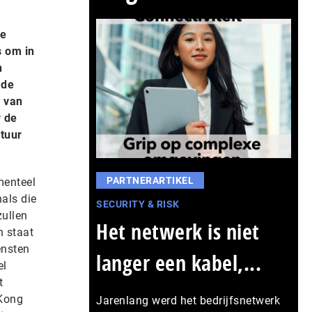
re
s om in
n
 de
g van
r de
ctuur
PARTNERARTIKEL
menteel
als die
SECURITY & RISK
zullen
Het netwerk is niet
n staat
ensten
langer een kabel,...
el
t
 Kong
Jarenlang werd het bedrijfsnetwerk