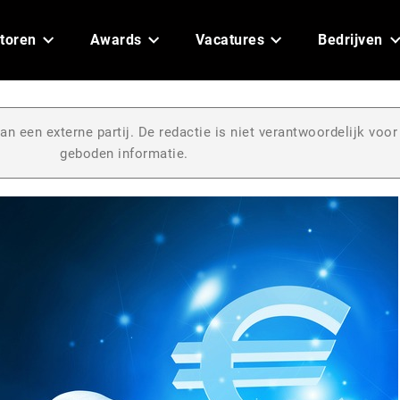
toren
Awards
Vacatures
Bedrijven
an een externe partij. De redactie is niet verantwoordelijk voor
geboden informatie.