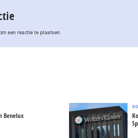
ctie
m een reactie te plaatsen.
SO
in Benelux
Ko
Sp