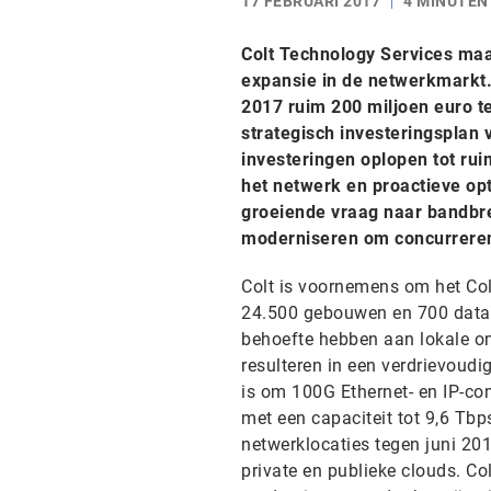
17 FEBRUARI 2017
4 MINUTEN
Colt Technology Services maak
expansie in de netwerkmarkt
2017 ruim 200 miljoen euro te
strategisch investeringsplan
investeringen oplopen tot rui
het netwerk en proactieve opt
groeiende vraag naar bandbree
moderniseren om concurrerend
Colt is voornemens om het Col
24.500 gebouwen en 700 datace
behoefte hebben aan lokale o
resulteren in een verdrievoudi
is om 100G Ethernet- en IP-con
met een capaciteit tot 9,6 Tbp
netwerklocaties tegen juni 20
private en publieke clouds. C