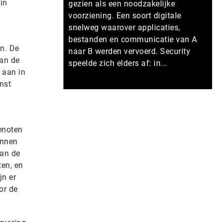
in
gezien als een noodzakelijke
voorziening. Een soort digitale
snelweg waarover applicaties,
bestanden en communicatie van A
en. De
naar B werden vervoerd. Security
van de
speelde zich elders af: in...
 aan in
nst
Meer persberichten
enoten
unnen
aan de
en, en
jn er
or de