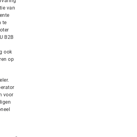
ervaring
tie van
gente
 te
oter
EU B2B
ng ook
ren op
eler.
perator
n voor
digen
oneel