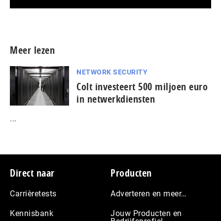
Meer persberichten
Meer lezen
NETWORK SECURITY
Colt investeert 500 miljoen euro
in netwerkdiensten
...
Footer
Direct naar
Producten
Carrièretests
Adverteren en meer…
Kennisbank
Jouw Producten en