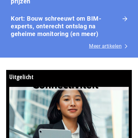
prijzen
Kort: Bouw schreeuwt om BIM-
experts, onterecht ontslag na
geheime monitoring (en meer)
Meer artikelen
Uitgelicht