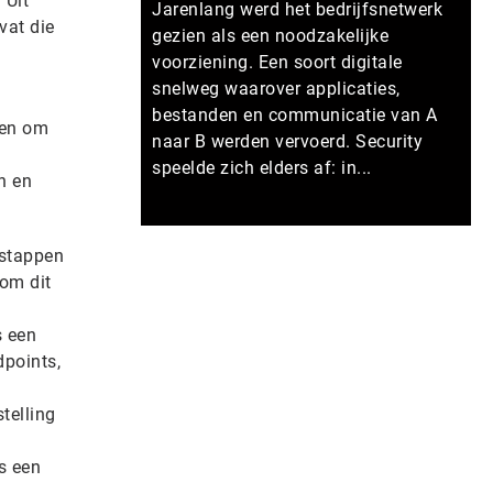
 Uit
Jarenlang werd het bedrijfsnetwerk
vat die
gezien als een noodzakelijke
voorziening. Een soort digitale
snelweg waarover applicaties,
bestanden en communicatie van A
ken om
naar B werden vervoerd. Security
speelde zich elders af: in...
n en
Meer persberichten
 stappen
om dit
s een
dpoints,
telling
s een