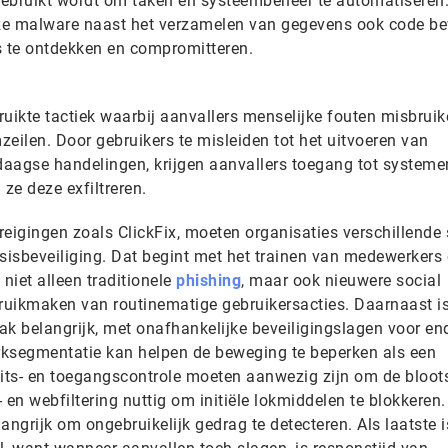
 gebruikt wordt om taken en systeembeheer te automatiseren.
eze malware naast het verzamelen van gegevens ook code be
es te ontdekken en compromitteren.
bruikte tactiek waarbij aanvallers menselijke fouten misbrui
eilen. Door gebruikers te misleiden tot het uitvoeren van
edaagse handelingen, krijgen aanvallers toegang tot systeme
ze deze exfiltreren.
reigingen zoals ClickFix, moeten organisaties verschillende
isbeveiliging. Dat begint met het trainen van medewerkers 
niet alleen traditionele
phishing
, maar ook nieuwere social
ruikmaken van routinematige gebruikersacties. Daarnaast i
 belangrijk, met onafhankelijke beveiligingslagen voor en
rksegmentatie kan helpen de beweging te beperken als een
eits- en toegangscontrole moeten aanwezig zijn om de bloots
- en webfiltering nuttig om initiële lokmiddelen te blokkeren.
angrijk om ongebruikelijk gedrag te detecteren. Als laatste i