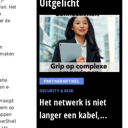
Uitgelicht
)-
ran. Het
n
er de
un
e maken
tie.
PARTNERARTIKEL
en e-
SECURITY & RISK
Het netwerk is niet
vraagd
leem op
langer een kabel,...
tappen
werShell