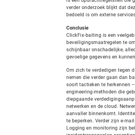
is een opdrachtregelshell die
verder onderzoek blijkt dat d
bedoeld is om externe servic
Conclusie
ClickFix-baiting is een veelge
beveiligingsmaatregelen te omz
schijnbaar onschadelijke, all
gevoelige gegevens en kunnen 
Om zich te verdedigen tegen d
nemen die verder gaan dan bas
soort tactieken te herkennen – 
engineering-methoden die geb
diepgaande verdedigingsaanpak
netwerken en de cloud. Netwe
aanvaller binnenkomt. Identit
te beperken. Verder zijn e-mail
Logging en monitoring zijn bel