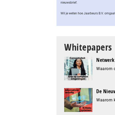
nieuwsbrief.
Wil je weten hoe Jaarbeurs B.V. omgaat
Whitepapers
Netwerk 
Waarom co
De Nieuw
Waarom k