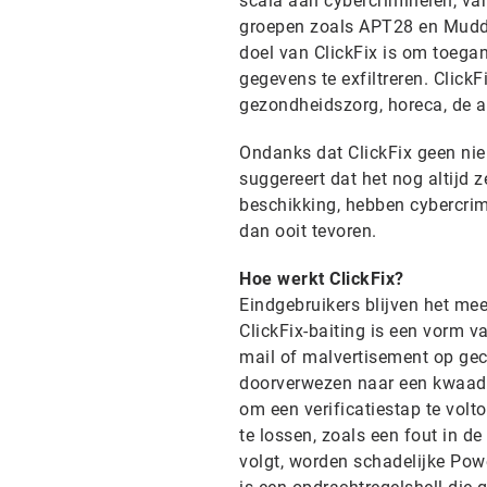
scala aan cybercriminelen, van
groepen zoals APT28 en Muddy
doel van ClickFix is om toegan
gegevens te exfiltreren. Click
gezondheidszorg, horeca, de a
Ondanks dat ClickFix geen nieu
suggereert dat het nog altijd 
beschikking, hebben cybercrim
dan ooit tevoren.
Hoe werkt ClickFix?
Eindgebruikers blijven het me
ClickFix-baiting is een vorm va
mail of malvertisement op ge
doorverwezen naar een kwaada
om een verificatiestap te volt
te lossen, zoals een fout in 
volgt, worden schadelijke Po