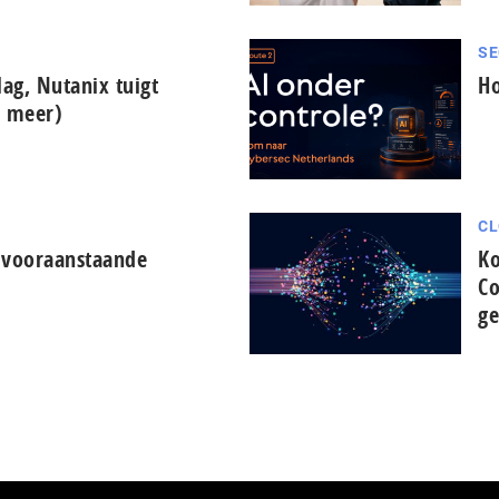
SE
lag, Nutanix tuigt
Ho
n meer)
CL
oor­aan­staan­de
Ko
Co
ge