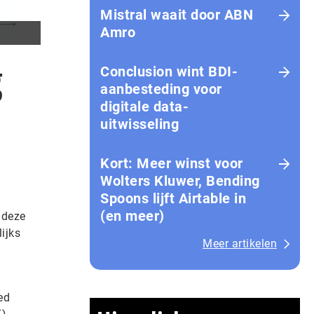
Mistral waait door ABN
Amro
g
Conclusion wint BDI-
aanbesteding voor
digitale data-
uitwisseling
Kort: Meer winst voor
Wolters Kluwer, Bending
Spoons lijft Airtable in
(en meer)
 deze
ijks
Meer artikelen
ed