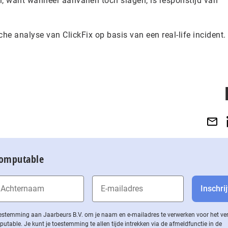
l, want wanneer aanvallen toch slagen, is responstijd van
che analyse van ClickFix op basis van een real-life incident.
Computable
 toestemming aan Jaarbeurs B.V. om je naam en e-mailadres te verwerken voor het v
ble. Je kunt je toestemming te allen tijde intrekken via de af­meld­func­tie in de