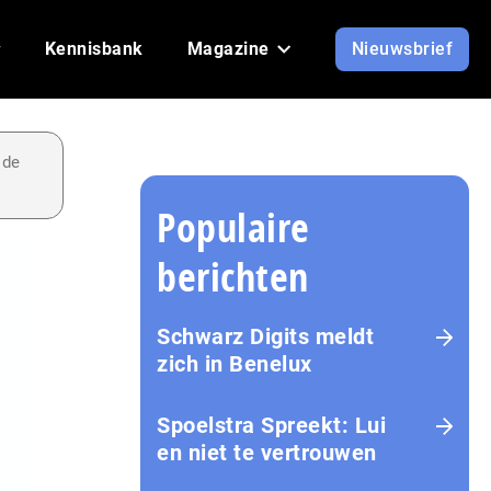
Kennisbank
Magazine
Nieuwsbrief
 de
Populaire
berichten
Schwarz Digits meldt
zich in Benelux
Spoelstra Spreekt: Lui
en niet te vertrouwen