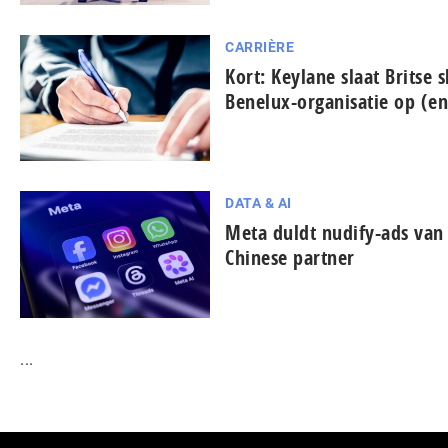
CARRIÈRE
Kort: Keylane slaat Britse s
Benelux-organisatie op (e
DATA & AI
Meta duldt nudify-ads van v
Chinese partner
...