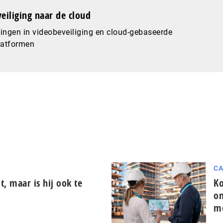
eiliging naar de cloud
ingen in videobeveiliging en cloud-gebaseerde
latformen
CA
it, maar is hij ook te
Ko
on
m