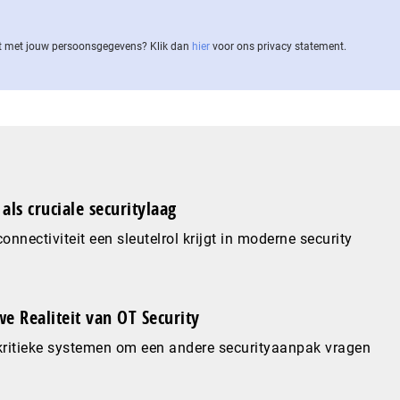
 met jouw per­soons­ge­ge­vens? Klik dan
hier
voor ons privacy statement.
als cruciale securitylaag
nnectiviteit een sleutelrol krijgt in moderne security
e Realiteit van OT Security
ritieke systemen om een andere securityaanpak vragen