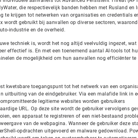
 individuele aanvallers tot Advanced Persistent Threat (APT
Water, die respectievelijk banden hebben met Rusland en I
g te krijgen tot netwerken van organisaties en credentials e
Fix wordt gebruikt bij aanvallen op diverse sectoren, waarond
uto-industrie en de overheid.
we techniek is, wordt het nog altijd veelvuldig ingezet, wat
zeer effectief is. En met een toenemend aantal AI-tools tot h
inelen de mogelijkheid om hun aanvallen nog efficiënter t
est kwetsbare toegangspunt tot het netwerk van een organisa
n uitbuiting van de eindgebruiker. Via een malafide link in e
compromitteerde legitieme websites worden gebruikers
ardige URL. Op deze site wordt de gebruiker vervolgens ge
ooien, een apparaat te registreren of een niet-bestaand prob
de weergave van de webpagina. Wanneer de gebruiker deze s
werShell-opdrachten uitgevoerd en malware gedownload. Po