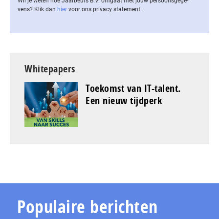
Wil je weten hoe Jaarbeurs B.V. omgaat met jouw per­soons­ge­ge­
vens? Klik dan
hier
voor ons privacy statement.
Whitepapers
Toekomst van IT-talent.
Een nieuw tijdperk
Populaire berichten