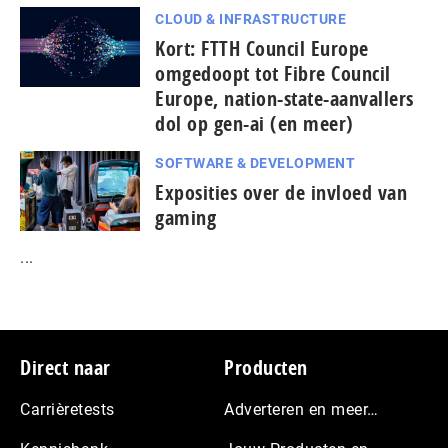
CLOUD & INFRASTRUCTURE
Kort: FTTH Council Europe
omgedoopt tot Fibre Council
Europe, nation-state-aanvallers
dol op gen-ai (en meer)
SOFTWARE & DEVELOPMENT
Exposities over de invloed van
gaming
...
Footer
Direct naar
Producten
Carrièretests
Adverteren en meer…