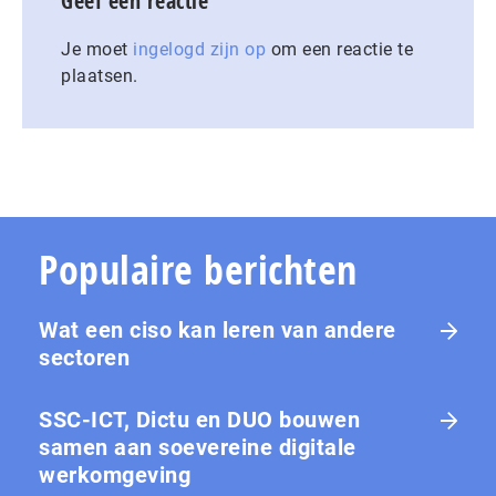
Geef een reactie
Je moet
ingelogd zijn op
om een reactie te
plaatsen.
Populaire berichten
Wat een ciso kan leren van andere
sectoren
SSC-ICT, Dictu en DUO bouwen
samen aan soevereine digitale
werkomgeving