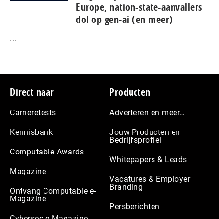
Europe, nation-state-aanvallers
dol op gen-ai (en meer)
...
Footer
Direct naar
Producten
Carrièretests
Adverteren en meer…
Kennisbank
Jouw Producten en
Bedrijfsprofiel
Computable Awards
Whitepapers & Leads
Magazine
Vacatures & Employer
Branding
Ontvang Computable e-
Magazine
Persberichten
Cybersec e-Magazine