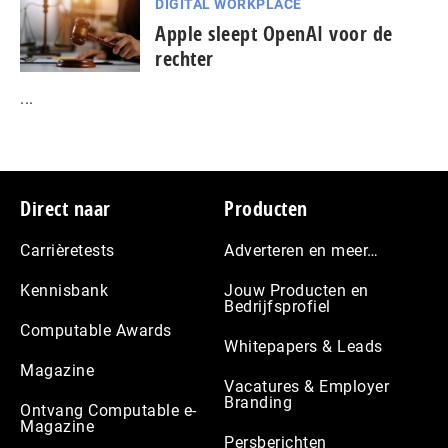
DIGITAL WORKPLACE
Apple sleept OpenAI voor de
rechter
...
Footer
Direct naar
Producten
Carrièretests
Adverteren en meer…
Kennisbank
Jouw Producten en
Bedrijfsprofiel
Computable Awards
Whitepapers & Leads
Magazine
Vacatures & Employer
Branding
Ontvang Computable e-
Magazine
Persberichten