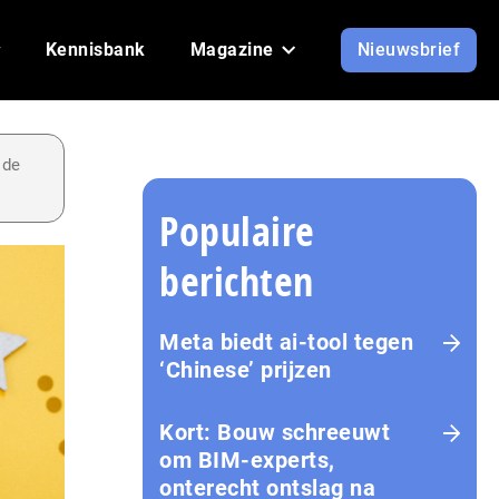
Kennisbank
Magazine
Nieuwsbrief
 de
Populaire
berichten
Meta biedt ai-tool tegen
‘Chinese’ prijzen
Kort: Bouw schreeuwt
om BIM-experts,
onterecht ontslag na