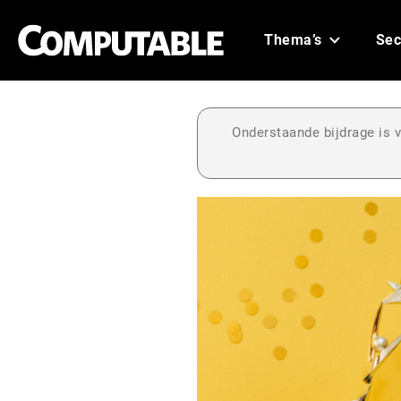
Thema’s
Sec
Onderstaande bijdrage is v