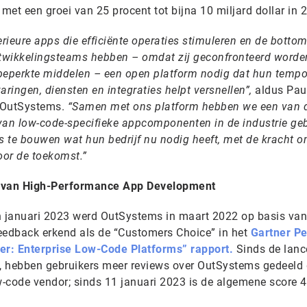
 met een groei van 25 procent tot bijna 10 miljard dollar in 
ieure apps die efficiënte operaties stimuleren en de bottom
Ontwikkelingsteams hebben – omdat zij geconfronteerd word
eperkte middelen – een open platform nodig dat hun temp
ringen, diensten en integraties helpt versnellen”,
aldus Pau
n OutSystems.
“Samen met ons platform hebben we een van 
an low-code-specifieke appcomponenten in de industrie g
 te bouwen wat hun bedrijf nu nodig heeft, met de kracht o
oor de toekomst.”
t van High-Performance App Development
 januari 2023 werd OutSystems in maart 2022 op basis van
eedback erkend als de “Customers Choice” in het
Gartner Pe
mer: Enterprise Low-Code Platforms” rapport.
Sinds de lanc
m, hebben gebruikers meer reviews over OutSystems gedeeld
w-code vendor; sinds 11 januari 2023 is de algemene score 4