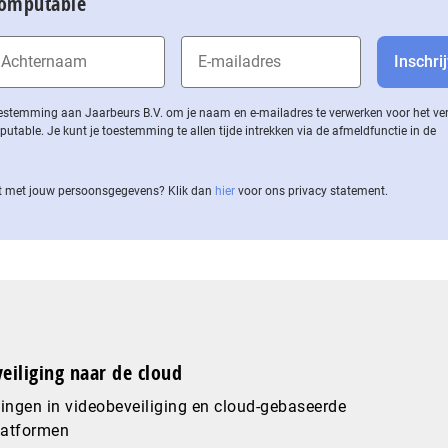
Computable
 toestemming aan Jaarbeurs B.V. om je naam en e-mailadres te verwerken voor het v
ble. Je kunt je toestemming te allen tijde intrekken via de af­meld­func­tie in de
 met jouw per­soons­ge­ge­vens? Klik dan
hier
voor ons privacy statement.
eiliging naar de cloud
ingen in videobeveiliging en cloud-gebaseerde
latformen