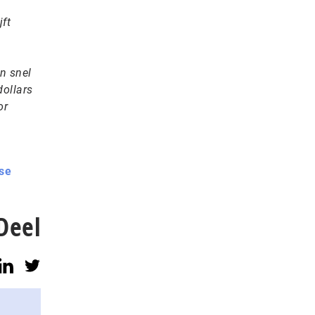
jft
n snel
dollars
or
ise
Deel