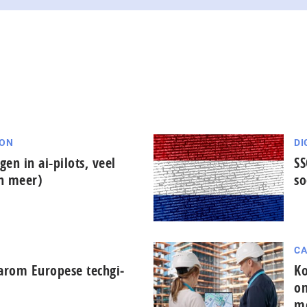
ION
DI
gen in ai-pilots, veel
SS
en meer)
so
CA
arom Europese tech­gi­
Ko
on
m