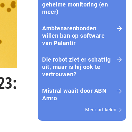
geheime monitoring (en
meer)
Ambtenarenbonden
willen ban op software
van Palantir
Die robot ziet er schattig
uit, maar is hij ook te
vertrouwen?
23:
Mistral waait door ABN
Amro
Meer artikelen