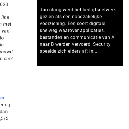
2023.
Jarenlang werd het bedrijfsnetwerk
gezien als een noodzakelijke
 line
voorziening. Een soort digitale
en met
snelweg waarover applicaties,
o van
bestanden en communicatie van A
lo
naar B werden vervoerd. Security
de
speelde zich elders af: in...
ebouwd
m snel
Meer persberichten
er
ering
 dan
,5/5