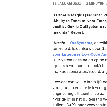
16 JANUARI 2023
3 MINUTEN 
Gartner® Magic Quadrant™ 202
‘Ability to Execute’ voor Ent
positie. Ook is OutSystems re
Insights™ Report.
Utrecht
–
OutSystems
, ontwi
ter wereld, is opnieuw door Ga
voor Enterprise Low-Code App
OutSystems geëindigd op de hoo
op basis van hun product/diens
marktresponsiviteit/record, a
Low-codeontwikkeling blijft e
vraag naar een snelle levering
engineering-efficiëntie, de a
hybride of in het buitenland 
zullen LCAP’s naar verwachtin