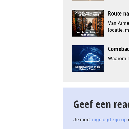
Route na
Van A(mer
locatie, 
Comeback
Waarom re
Geef een rea
Je moet
ingelogd zijn op
o