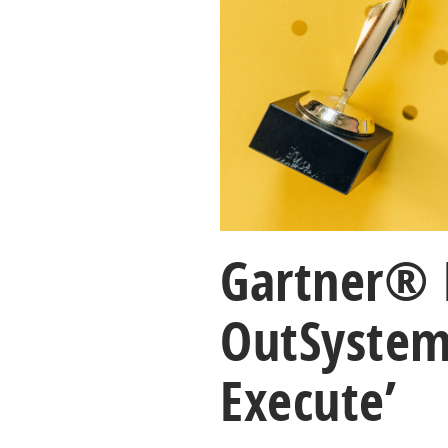
Gartner® 
OutSystems
Execute’