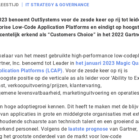
LEESTIJD
IT STRATEGY & GOVERNANCE
3 benoemt OutSystems voor de zesde keer op rij tot leid
erprise Low-Code Application Platforms en eindigt op hoogs
centelijk erkend als “Customers Choice” in het 2022 Gartn
kkelaar van het meest gebruikte high-performance low-codep
rtner, Inc. benoemd tot Leader in
het januari 2023 Magic Qu
lication Platforms (LCAP)
. Voor de zesde keer op rij is
gste positie op de verticale as als leider voor ‘Ability to E
t, verkoopuitvoering/prijzen, klantervaring,
lgemene levensvatbaarheid, marketinguitvoering en operaties
en hoge adoptiegroei kennen. Dit heeft te maken met de blij
 van applicaties in grote en middelgrote organisaties met e
anhoudende schaarste aan technisch talent en een groeiend a
werkend personeel. Volgens de
laatste prognose
van Gartner, 
g het grootste onderdeel van de markt voor low-code