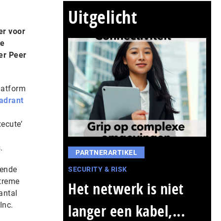
Uitgelicht
er voor
te
er Peer
latform
adrant
xecute’
.
PARTNERARTIKEL
vende
SECURITY & RISK
xtreme
Het netwerk is niet
antal
Inc.
langer een kabel,...