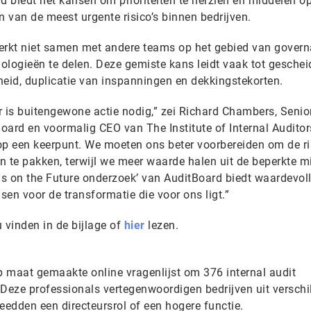
ijd biedt het kansen om prioriteiten te herzien en middelen 
n van de meest urgente risico’s binnen bedrijven.
rkt niet samen met andere teams op het gebied van govern
ologieën te delen. Deze gemiste kans leidt vaak tot gesche
id, duplicatie van inspanningen en dekkingstekorten.
er is buitengewone actie nodig,” zei Richard Chambers, Senio
Board en voormalig CEO van The Institute of Internal Auditor
 op een keerpunt. We moeten ons beter voorbereiden om de ri
n te pakken, terwijl we meer waarde halen uit de beperkte m
s on the Future onderzoek’ van AuditBoard biedt waardevol
sen voor de transformatie die voor ons ligt.”
 vinden in de bijlage of
hier
lezen.
 maat gemaakte online vragenlijst om 376 internal audit
 Deze professionals vertegenwoordigen bedrijven uit verschi
eedden een directeursrol of een hogere functie.