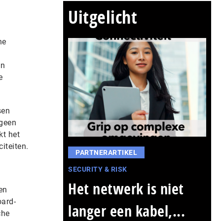
Uitgelicht
he
en
e
sen
 geen
kt het
iteiten.
PARTNERARTIKEL
SECURITY & RISK
Het netwerk is niet
en
oard-
langer een kabel,...
che