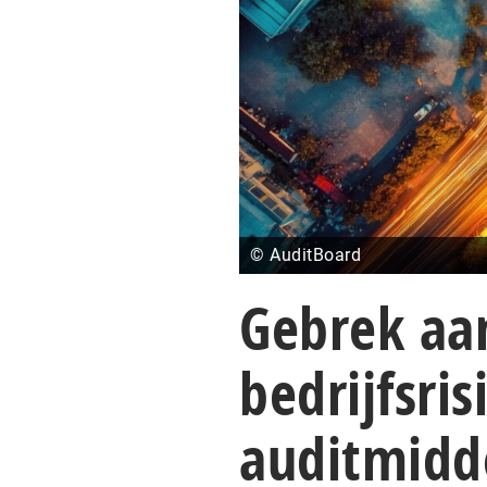
© AuditBoard
Gebrek aa
bedrijfsri
auditmidd