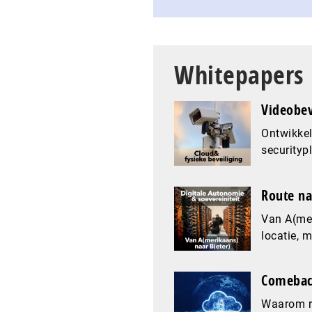
Whitepapers
Videobev
Ontwikkel
securityp
Route na
Van A(mer
locatie, 
Comeback
Waarom re