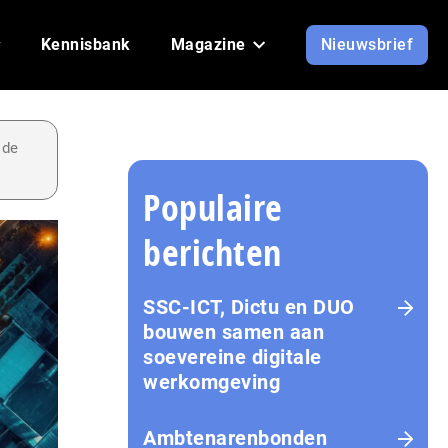
Kennisbank
Magazine
Nieuwsbrief
 de
Populaire
berichten
SSC-ICT, Dictu en DUO
bouwen samen aan
soevereine digitale
werkomgeving
Ambtenarenbonden