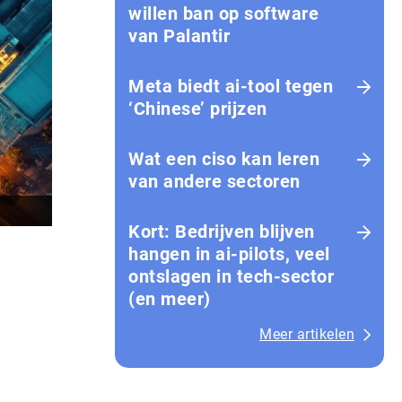
willen ban op software
van Palantir
Meta biedt ai-tool tegen
‘Chinese’ prijzen
Wat een ciso kan leren
van andere sectoren
Kort: Bedrijven blijven
hangen in ai-pilots, veel
ontslagen in tech-sector
(en meer)
Meer artikelen