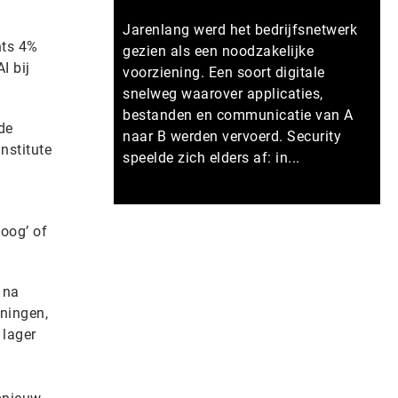
Jarenlang werd het bedrijfsnetwerk
hts 4%
gezien als een noodzakelijke
I bij
voorziening. Een soort digitale
snelweg waarover applicaties,
bestanden en communicatie van A
de
naar B werden vervoerd. Security
nstitute
speelde zich elders af: in...
Meer persberichten
hoog’ of
 na
nningen,
 lager