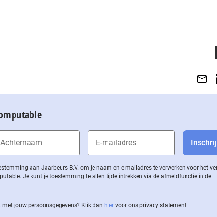
Computable
 toestemming aan Jaarbeurs B.V. om je naam en e-mailadres te verwerken voor het v
ble. Je kunt je toestemming te allen tijde intrekken via de af­meld­func­tie in de
 met jouw per­soons­ge­ge­vens? Klik dan
hier
voor ons privacy statement.