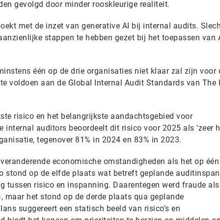
en gevolgd door minder rooskleurige realiteit.
oekt met de inzet van generative AI bij internal audits. Slec
anzienlijke stappen te hebben gezet bij het toepassen van A
minstens één op de drie organisaties niet klaar zal zijn voor 
te voldoen aan de Global Internal Audit Standards van The I
otste risico en het belangrijkste aandachtsgebied voor
internal auditors beoordeelt dit risico voor 2025 als ‘zeer 
ganisatie, tegenover 81% in 2024 en 83% in 2023.
 veranderende economische omstandigheden als het op één
sico stond op de elfde plaats wat betreft geplande auditinspa
g tussen risico en inspanning. Daarentegen werd fraude als
, maar het stond op de derde plaats qua geplande
ans suggereert een statisch beeld van risico’s en