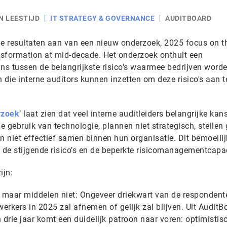
N LEESTIJD
IT STRATEGY & GOVERNANCE
AUDITBOARD
e resultaten aan van een nieuw onderzoek, 2025 focus on t
ransformation at mid-decade. Het onderzoek onthult een
s tussen de belangrijkste risico's waarmee bedrijven word
die interne auditors kunnen inzetten om deze risico's aan t
rzoek
’ laat zien dat veel interne auditleiders belangrijke kan
gebruik van technologie, plannen niet strategisch, stellen
en niet effectief samen binnen hun organisatie. Dit bemoeilij
 de stijgende risico’s en de beperkte risicomanagementcapac
ijn:
, maar middelen niet: Ongeveer driekwart van de respondent
rkers in 2025 zal afnemen of gelijk zal blijven. Uit AuditB
drie jaar komt een duidelijk patroon naar voren: optimistis