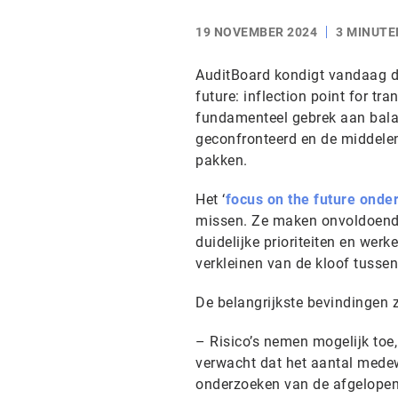
19 NOVEMBER 2024
3 MINUTE
AuditBoard kondigt vandaag d
future: inflection point for t
fundamenteel gebrek aan balan
geconfronteerd en de middelen 
pakken.
Het ‘
focus on the future onde
missen. Ze maken onvoldoende 
duidelijke prioriteiten en werk
verkleinen van de kloof tussen
De belangrijkste bevindingen z
– Risico’s nemen mogelijk toe
verwacht dat het aantal medewe
onderzoeken van de afgelopen 