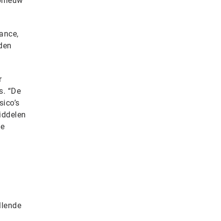
opnieuw
ance,
iden
r
s. “De
sico’s
iddelen
le
llende