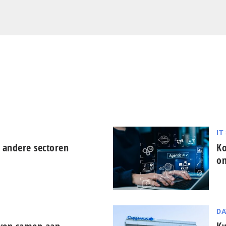
IT
 andere sectoren
Ko
on
DA