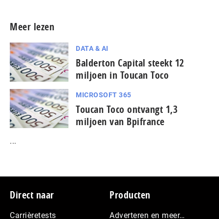
Meer lezen
DATA & AI
Balderton Capital steekt 12
miljoen in Toucan Toco
MICROSOFT 365
Toucan Toco ontvangt 1,3
miljoen van Bpifrance
...
Footer
Direct naar
Producten
Carrièretests
Adverteren en meer…