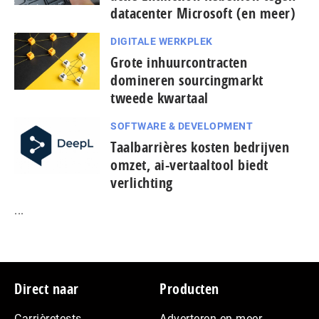
datacenter Microsoft (en meer)
DIGITALE WERKPLEK
Grote inhuurcontracten
domineren sourcingmarkt
tweede kwartaal
SOFTWARE & DEVELOPMENT
Taal­bar­ri­è­res kosten bedrijven
omzet, ai-vertaaltool biedt
verlichting
...
Footer
Direct naar
Producten
Carrièretests
Adverteren en meer…