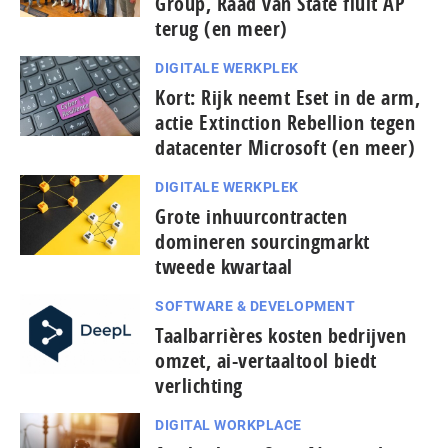
Group, Raad van State fluit AP
terug (en meer)
DIGITALE WERKPLEK
Kort: Rijk neemt Eset in de arm,
actie Extinction Rebellion tegen
datacenter Microsoft (en meer)
DIGITALE WERKPLEK
Grote inhuurcontracten
domineren sourcingmarkt
tweede kwartaal
SOFTWARE & DEVELOPMENT
Taal­bar­ri­è­res kosten bedrijven
omzet, ai-vertaaltool biedt
verlichting
DIGITAL WORKPLACE