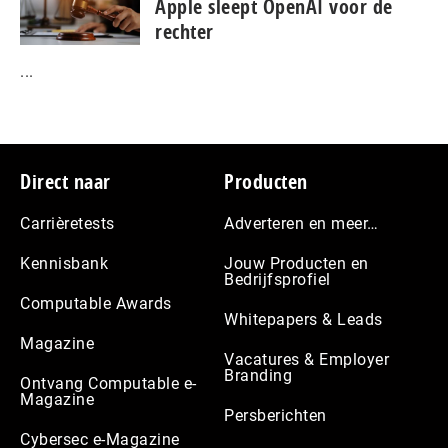
Apple sleept OpenAI voor de
rechter
...
Footer
Direct naar
Producten
Carrièretests
Adverteren en meer…
Kennisbank
Jouw Producten en
Bedrijfsprofiel
Computable Awards
Whitepapers & Leads
Magazine
Vacatures & Employer
Branding
Ontvang Computable e-
Magazine
Persberichten
Cybersec e-Magazine