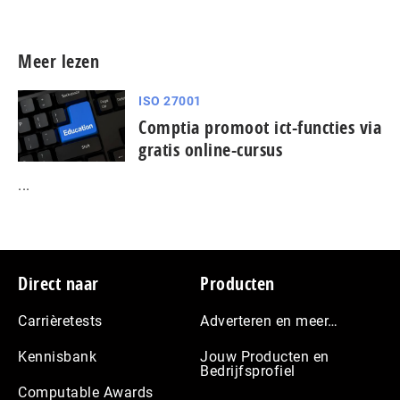
Meer lezen
ISO 27001
Comptia promoot ict-functies via
gratis online-cursus
...
Footer
Direct naar
Producten
Carrièretests
Adverteren en meer…
Kennisbank
Jouw Producten en
Bedrijfsprofiel
Computable Awards