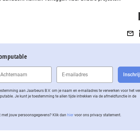
Computable
 toestemming aan Jaarbeurs B.V. om je naam en e-mailadres te verwerken voor het v
ble. Je kunt je toestemming te allen tijde intrekken via de af­meld­func­tie in de
 met jouw per­soons­ge­ge­vens? Klik dan
hier
voor ons privacy statement.