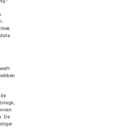
te.”
n
n.
ntiek
 data
heeft
 hebben
 de
torage,
unnen
n. De
stiger