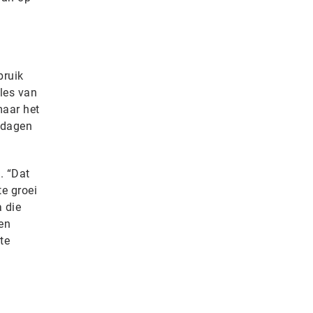
bruik
iles van
maar het
 dagen
. “Dat
e groei
 die
en
te