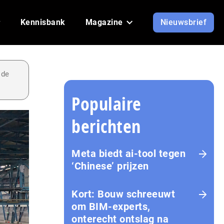
Kennisbank
Magazine
Nieuwsbrief
 de
Populaire
berichten
Meta biedt ai-tool tegen
‘Chinese’ prijzen
Kort: Bouw schreeuwt
om BIM-experts,
onterecht ontslag na