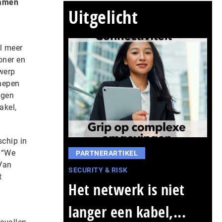
samen
Uitgelicht
l meer
oner en
twerp
hepen
ngen
akel,
schip in
 “We
PARTNERARTIKEL
 Van
SECURITY & RISK
t
Het netwerk is niet
langer een kabel,...