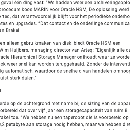
r geval één ding vast: “We hadden weer een archiveringsopl
procedure koos MARIN voor Oracle HSM, De oplossing werd
eq, dat verantwoordelijk blijft voor het periodieke onderh
ates en upgrades. “Dat contact en de onderlinge communica
an Brakel.
en alleen gebruikmaken van disk, biedt Oracle HSM een
im Huijbers, managing director van Arteq: “Eigenlijk alle d
racle Hierarchical Storage Manager onthoudt waar ze word
ok weer snel kan worden teruggehaald. Zonder de intervent
edig automatisch, waardoor de snelheid van handelen omhoo
uist sterk dalen.”
d
eerde op de achtergrond met name bij de sizing van de appar
rbereid dat over vijf jaar een storagecapaciteit van ruim 8
Brakel toe. “We hebben nu een taperobot die is voorbereid op
r 3,2 petabyte aan storage nodig hebben, maar we hebben dir