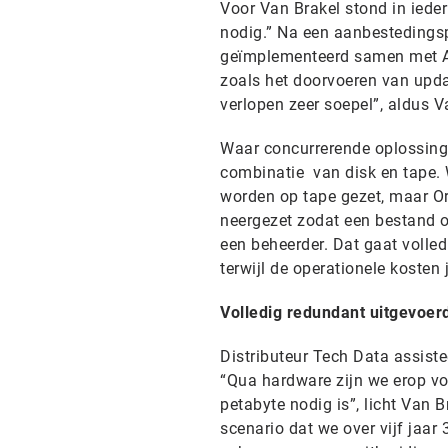
Voor Van Brakel stond in iede
nodig.” Na een aanbestedings
geïmplementeerd samen met Art
zoals het doorvoeren van upd
verlopen zeer soepel”, aldus V
Waar concurrerende oplossing
combinatie van disk en tape. W
worden op tape gezet, maar O
neergezet zodat een bestand o
een beheerder. Dat gaat voll
terwijl de operationele kosten j
Volledig redundant uitgevoer
Distributeur Tech Data assist
“Qua hardware zijn we erop voo
petabyte nodig is”, licht Van 
scenario dat we over vijf jaa