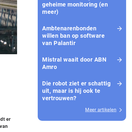
geheime monitoring (en
meer)
Ambtenarenbonden
willen ban op software
van Palantir
Mistral waait door ABN
Amro
Die robot ziet er schattig
uit, maar is hij ook te
vertrouwen?
Meer artikelen
dt er
 van