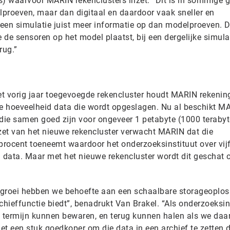
 waarvoor MARIN rekenclusters inzet. “Dit is in sommige g
lproeven, maar dan digitaal en daardoor vaak sneller en
 een simulatie juist meer informatie op dan modelproeven. D
 de sensoren op het model plaatst, bij een dergelijke simulat
rug.”
t vorig jaar toegevoegde rekencluster houdt MARIN rekenin
e hoeveelheid data die wordt opgeslagen. Nu al beschikt M
s die samen goed zijn voor ongeveer 1 petabyte (1000 teraby
et van het nieuwe rekencluster verwacht MARIN dat die
procent toeneemt waardoor het onderzoeksinstituut over vijf
n data. Maar met het nieuwe rekencluster wordt dit geschat 
 groei hebben we behoefte aan een schaalbare storageoplos
chieffunctie biedt”, benadrukt Van Brakel. “Als onderzoeksin
e termijn kunnen bewaren, en terug kunnen halen als we daa
et een stuk goedkoper om die data in een archief te zetten 