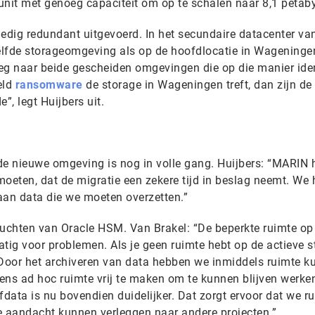
unit met genoeg capaciteit om op te schalen naar 8,1 petaby
ledig redundant uitgevoerd. In het secundaire datacenter va
elfde storageomgeving als op de hoofdlocatie in Wageninge
eg naar beide gescheiden omgevingen die op die manier ide
eld
ransomware
de storage in Wageningen treft, dan zijn de
, legt Huijbers uit.
de nieuwe omgeving is nog in volle gang. Huijbers: “MARIN 
 moeten, dat de migratie een zekere tijd in beslag neemt. We
aan data die we moeten overzetten.”
ruchten van Oracle HSM. Van Brakel: “De beperkte ruimte op
tig voor problemen. Als je geen ruimte hebt op de actieve s
Door het archiveren van data hebben we inmiddels ruimte k
kens ad hoc ruimte vrij te maken om te kunnen blijven werke
fdata is nu bovendien duidelijker. Dat zorgt ervoor dat we ru
 aandacht kunnen verleggen naar andere projecten.”