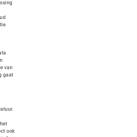
ossing
oud
tie
ata
en
ie van
g gaat
atuur.
 het
ect ook