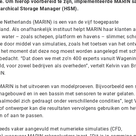
te. Om hierop voorbereid te zijn, implementeerde MARIN 
rarchical Storage Manager (HSM).
te Netherlands (MARIN) is een van de vijf toegepaste
and. Als onafhankelijk instituut helpt MARIN haar klanten a
n water – zoals schepen, platform en havens – slimmer, sch
e door middel van simulaties, zoals het toetsen van het on
p het moment dat deze nog moest worden aangelegd met sc
bedacht. “Dat doen we met zo’n 400 experts vanuit Wageni
d, voor zowel bedrijven als overheden”, vertelt Kelvin van Br
IN.
 MARIN is het uitvoeren van modelproeven. Bijvoorbeeld een 
nagebouwd en in een bassin met sensoren te water gelaten.
almodel zich gedraagt onder verschillende condities”, legt
of ontwerper kan die resultaten vervolgens gebruiken om he
n of aan te passen.
eds vaker aangevuld met numerieke simulaties (CFD,