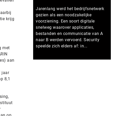
evallen
Jarenlang werd het bedrijfsnetwerk
aarbij
gezien als een noodzakelijke
ie krijg
voorziening. Een soort digitale
snelweg waarover applicaties,
bestanden en communicatie van A
naar B werden vervoerd. Security
speelde zich elders af: in...
g met
ARIN
tes) aan
Meer persberichten
 jaar
op 8,1
sing,
stituut
r
dan op