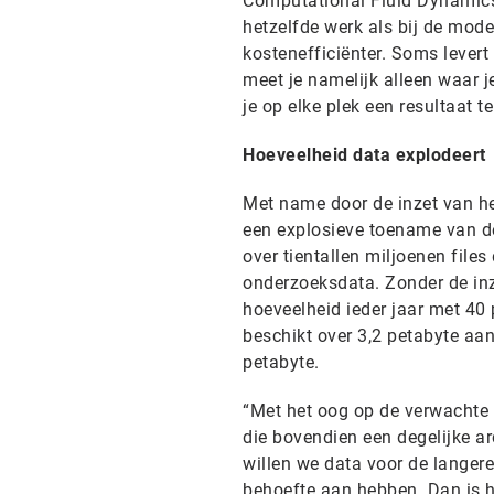
Computational Fluid Dynamics)
hetzelfde werk als bij de mode
kostenefficiënter. Soms levert
meet je namelijk alleen waar je
je op elke plek een resultaat te
Hoeveelheid data explodeert
Met name door de inzet van he
een explosieve toename van d
over tientallen miljoenen file
onderzoeksdata. Zonder de inz
hoeveelheid ieder jaar met 40 
beschikt over 3,2 petabyte aa
petabyte.
“Met het oog op de verwachte
die bovendien een degelijke ar
willen we data voor de langer
behoefte aan hebben. Dan is h