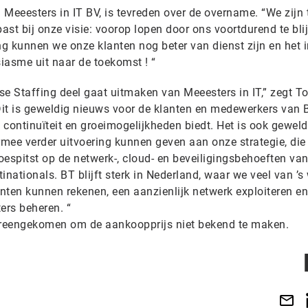
Meeesters in IT BV, is tevreden over de overname. “We zijn 
past bij onze visie: voorop lopen door ons voortdurend te bli
ng kunnen we onze klanten nog beter van dienst zijn en het in
iasme uit naar de toekomst ! “
se Staffing deel gaat uitmaken van Meeesters in IT,” zegt 
it is geweldig nieuws voor de klanten en medewerkers van 
continuïteit en groeimogelijkheden biedt. Het is ook geweld
mee verder uitvoering kunnen geven aan onze strategie, die 
oespitst op de netwerk-, cloud- en beveiligingsbehoeften va
inationals. BT blijft sterk in Nederland, waar we veel van ’s
anten kunnen rekenen, een aanzienlijk netwerk exploiteren en
ers beheren. “
vereengekomen om de aankoopprijs niet bekend te maken.