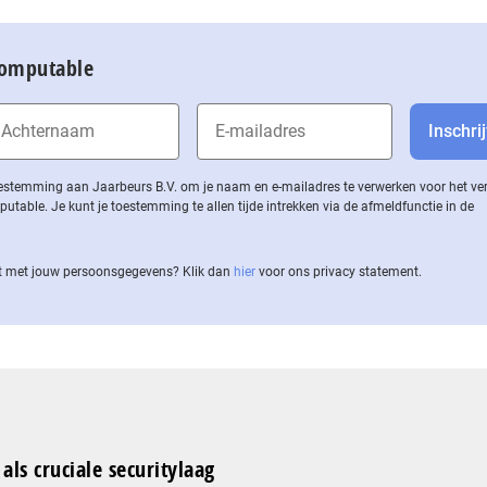
Computable
 toestemming aan Jaarbeurs B.V. om je naam en e-mailadres te verwerken voor het v
ble. Je kunt je toestemming te allen tijde intrekken via de af­meld­func­tie in de
 met jouw per­soons­ge­ge­vens? Klik dan
hier
voor ons privacy statement.
als cruciale securitylaag