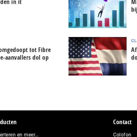
den in it
Mi
bi
CL
 omgedoopt tot Fibre
Af
te-aanvallers dol op
do
ducten
Contact
erteren en meer…
Colofon