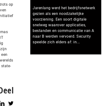
trots op
Jarenlang werd het bedrijfsnetwerk
jven
gezien als een noodzakelijke
itiatief
voorziening. Een soort digitale
snelweg waarover applicaties,
bestanden en communicatie van A
Tomas
naar B werden vervoerd. Security
BT
speelde zich elders af: in...
ig
zijn
n een
Meer persberichten
 werelds
 state-
Deel