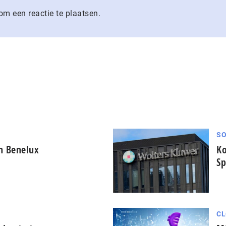
m een reactie te plaatsen.
SO
in Benelux
Ko
Sp
CL