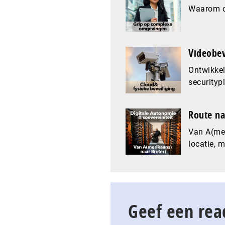
Waarom co
Videobev
Ontwikkel
securityp
Route na
Van A(mer
locatie, 
Geef een rea