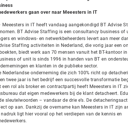
siness
 medewerkers gaan over naar Meeesters in IT
 Meeesters in IT heeft vandaag aangekondigd BT Advise St
nomen. BT Advise Staffing is een consultancy business of u
gers en windows- en netwerkbeheerders levert aan meer da
vise Staffing activiteiten in Nederland, die vorig jaar een o
boekten, biedt werk aan 70 mensen vanuit het BT-kantoor in
iness of unit is sinds 1996 in handen van BT en ondersteu
dernemingen en klanten in de publieke sector.
re Nederlandse onderneming die zich 100% richt op detacher
pen twee jaar is het bedrijf een succesvolle transformatie b
 een rol als broker en contractpartij heeft Meeesters in IT zi
gsbureau dat eigen medewerkers bij de klant detacheert. Edu
 de sleutelwoorden – vandaar de drie e’s. De detacheringsacti
fect op aan. Dankzij de overname kan Meeesters in IT zijn a
nadruk ligt hier vooral op het verdiepen van de kennis en
medewerkers.