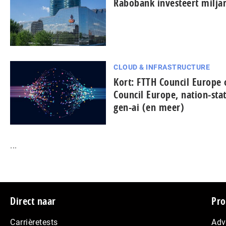
Rabobank investeert miljar
CLOUD & INFRASTRUCTURE
Kort: FTTH Council Europe
Council Europe, nation-sta
gen-ai (en meer)
...
Footer
Direct naar
Pro
Carrièretests
Adv