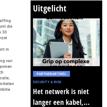
Uitgelicht
affing
nit die
n 30
mzet
nt in
ing van
egonnen
ch
PARTNERARTIKEL
catie,
SECURITY & RISK
viteiten
Het netwerk is niet
mbitie
langer een kabel,...