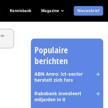
Kennisbank
Magazine
Nieuwsbrief
 de
Populaire
berichten
ABN Amro: ict-sector
herstelt zich fors
Rabobank investeert
miljarden in it