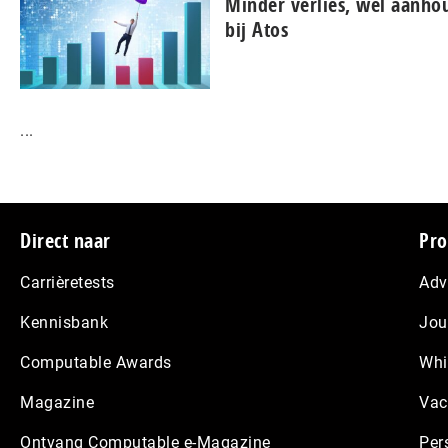
Minder verlies, wel aanh
bij Atos
...
Footer
Direct naar
Pro
Carrièretests
Adv
Kennisbank
Jou
Computable Awards
Whi
Magazine
Vac
Ontvang Computable e-Magazine
Per