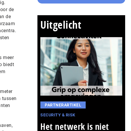
ig.
oor de
an de
Uitgelicht
uurzaam
acentra.
osten
ds meer
o biedt
lem
ometer
n tussen
anten
PARTNERARTIKEL
SECURITY & RISK
Het netwerk is niet
haven,