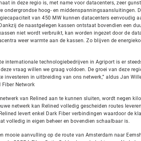
maat in deze regio is, met name voor datacenters, zeer gunst
ere ondergrondse hoog- en middenspanningsaansluitingen. D
giecapaciteit van 450 MW kunnen datacenters eenvoudig a
. Dankzij de naastgelegen kassen ontstaat bovendien een d
kassen niet wordt verbruikt, kan worden ingezet door de dat
acentra weer warmte aan de kassen. Zo blijven de energiek
te internationale technologiebedrijven in Agriport is er stee
 deze vraag willen we graag voldoen. De groei van deze regi
 investeren in uitbreiding van ons netwerk,” aldus Jan Wil
 Fiber Network
netwerk van Relined aan te kunnen sluiten, wordt negen kil
euwe netwerk kan Relined volledig gescheiden routes levere
Relined levert enkel Dark Fiber verbindingen waardoor de kl
at volledig in eigen beheer en bovendien schaalbaar is.
een mooie aanvulling op de route van Amsterdam naar Eems