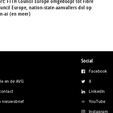
rt: FTTH Council Europe omgedoopt tot Fibre
uncil Europe, nation-state-aanvallers dol op
n-ai (en meer)
Social
Facebook
e en de AVG
X
contact
LinkedIn
n nieuwsbrief
YouTube
Instagram