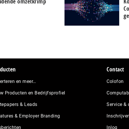
oudende omzetkrimp
Ko
Co
ge
ducten
Contact
erteren en meer…
Colofon
w Producten en Bedrijfsprofiel
Computabl
tepapers & Leads
Service & 
atures & Employer Branding
Inschrijve
sberichten
Inlog