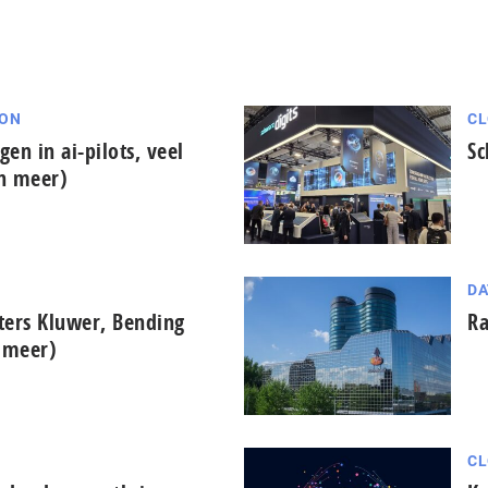
ION
CL
gen in ai-pilots, veel
Sc
en meer)
DA
ters Kluwer, Bending
Ra
n meer)
CL