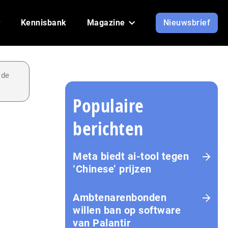
Kennisbank
Magazine
Nieuwsbrief
 de
Populaire
berichten
Meta biedt ai-tool tegen
‘Chinese’ prijzen
Ambtenarenbonden
willen ban op software
van Palantir