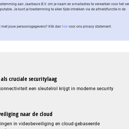
 toestemming aan Jaarbeurs B.V. om je naam en e-mailadres te verwerken voor het v
ble. Je kunt je toestemming te allen tijde intrekken via de af­meld­func­tie in de
 met jouw per­soons­ge­ge­vens? Klik dan
hier
voor ons privacy statement.
als cruciale securitylaag
nnectiviteit een sleutelrol krijgt in moderne security
eiliging naar de cloud
ingen in videobeveiliging en cloud-gebaseerde