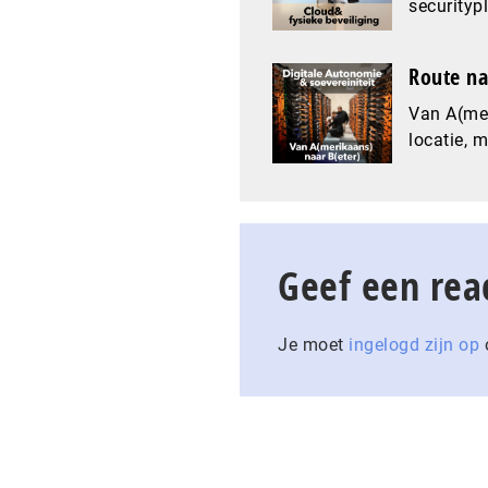
securityp
Route na
Van A(mer
locatie, 
Geef een rea
Je moet
ingelogd zijn op
o